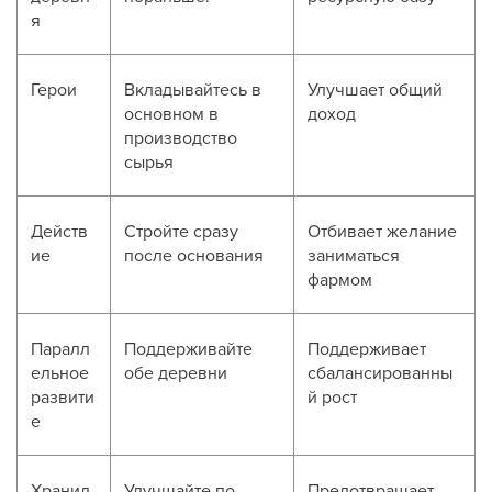
я
Герои
Вкладывайтесь в
Улучшает общий
основном в
доход
производство
сырья
Действ
Стройте сразу
Отбивает желание
ие
после основания
заниматься
фармом
Паралл
Поддерживайте
Поддерживает
ельное
обе деревни
сбалансированны
развити
й рост
е
Хранил
Улучшайте по
Предотвращает