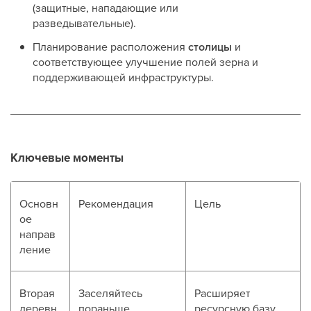
(защитные, нападающие или
разведывательные).
Планирование расположения
столицы
и
соответствующее улучшение полей зерна и
поддерживающей инфраструктуры.
Ключевые моменты
Основн
Рекомендация
Цель
ое
направ
ление
Вторая
Заселяйтесь
Расширяет
деревн
пораньше.
ресурсную базу