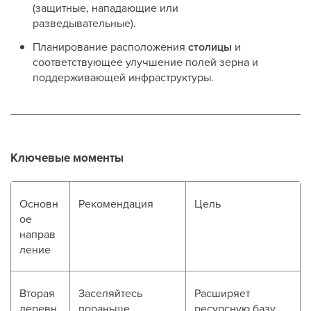
(защитные, нападающие или
разведывательные).
Планирование расположения
столицы
и
соответствующее улучшение полей зерна и
поддерживающей инфраструктуры.
Ключевые моменты
Основн
Рекомендация
Цель
ое
направ
ление
Вторая
Заселяйтесь
Расширяет
деревн
пораньше.
ресурсную базу