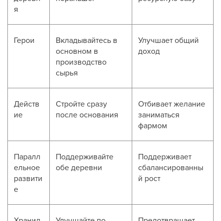
я
Герои
Вкладывайтесь в
Улучшает общий
основном в
доход
производство
сырья
Действ
Стройте сразу
Отбивает желание
ие
после основания
заниматься
фармом
Паралл
Поддерживайте
Поддерживает
ельное
обе деревни
сбалансированны
развити
й рост
е
Хранил
Улучшайте по
Предотвращает