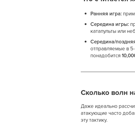
Ранняя игра:
прим
Середина игры:
п
катапульты или н
Середина/поздняя 
отправляемые в 5-
понадобится
10,0
Сколько волн н
Даже идеально рассчи
атакующие часто добав
эту тактику.