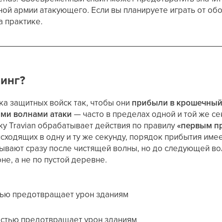
ной армии атакующего. Если вы планируете играть от обо
а практике.
пинг?
ка защитных войск так, чтобы они
прибыли в крошечный
ми волнами атаки
— часто в пределах одной и той же се
ку Travian обрабатывает действия по правилу
«первым п
исходящих в одну и ту же секунду, порядок прибытия име
вают сразу после чистящей волны, но до следующей вол
не, а не по пустой деревне.
тью предотвращает урон зданиям
остью предотвращает урон зданиям