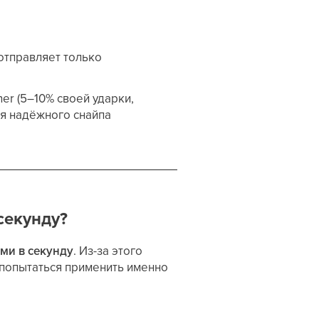
отправляет только
er (5–10% своей ударки,
ля надёжного снайпа
секунду?
ми в секунду
. Из-за этого
т попытаться применить именно