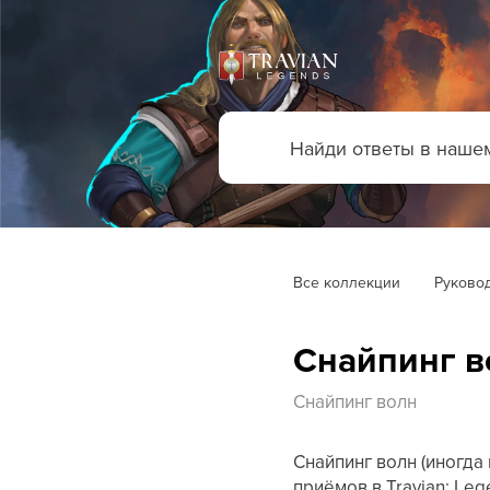
Все коллекции
Руковод
Снайпинг в
Снайпинг волн
Снайпинг волн (иногда
приёмов в Travian: Le