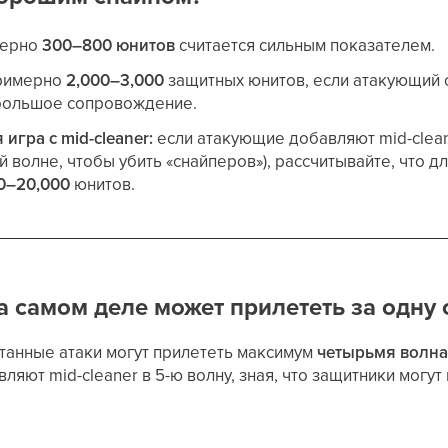
ерно
300–800 юнитов
считается сильным показателем.
римерно
2,000–3,000
защитных юнитов, если атакующий 
ебольшое сопровождение.
игра с mid-cleaner:
если атакующие добавляют mid-clean
й волне, чтобы убить «снайперов»), рассчитывайте, что д
00–20,000
юнитов.
а самом деле может прилететь за одну 
танные атаки могут прилететь максимум
четырьмя волна
ляют mid-cleaner в 5-ю волну, зная, что защитники могу