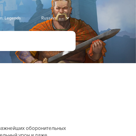
an: Legends
из важнейших оборонительных
тельный урон и даже