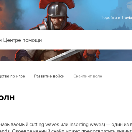
Перейти к Travi
ства по игре
Развитие войск
Снайпинг волн
олн
 называемый cutting waves или inserting waves) — один 
gends. Своевременный снайп может предотвратить значи