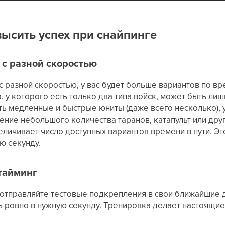
высить успех при снайпинге
а с разной скоростью
 с разной скоростью, у вас будет больше вариантов по вр
, у которого есть только два типа войск, может быть л
ть медленные и быстрые юниты (даже всего несколько), у
ние небольшого количества таранов, катапульт или дру
личивает число доступных вариантов времени в пути. Э
ю секунду.
 тайминг
отправляйте тестовые подкрепления в свои ближайшие д
ь ровно в нужную секунду. Тренировка делает настоящи