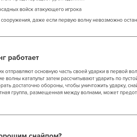
осадных войск атакующего игрока
сооружения, даже если первую волну невозможно остан
г работает
 отправляют основную часть своей ударки в первой вол
 волны катапульт затем рассчитывают ударить по пусто
рать достаточно обороны, чтобы уничтожить ударку, сна
ная группа, размещенная между волнами, может предо
хорошим снайпом?