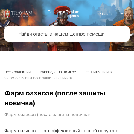
Перейти к Travian:
Legends
Все коллекции
Руководства по игре
Развитие войск
Фарм оазисов (после защиты новичка)
Фарм оазисов (после защиты
новичка)
Фарм оазисов (после защиты новичка)
Фарм оазисов — это эффективный способ получить