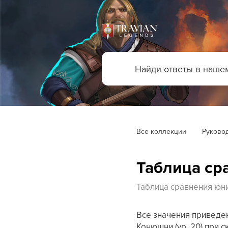
Все коллекции
Руковод
Таблица ср
Таблица сравнения юни
Все значения приведен
Конюшни (ур. 20) при с