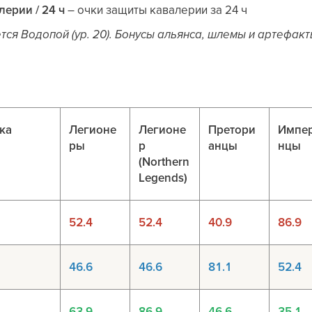
ерии / 24 ч
– очки защиты кавалерии за 24 ч
тся Водопой (ур. 20). Бонусы альянса, шлемы и артефакт
ка
Легионе
Легионе
Претори
Импе
ры
р
анцы
нцы
(Northern
Legends)
52.4
52.4
40.9
86.9
46.6
46.6
81.1
52.4
63.9
86.9
46.6
35.1