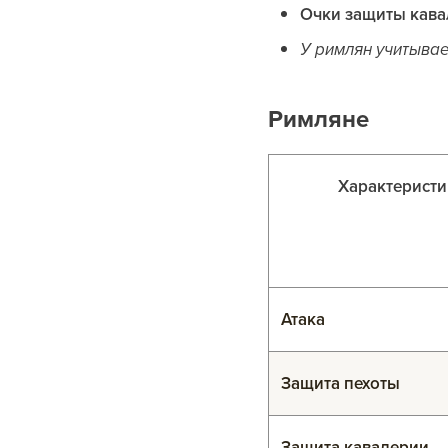
Очки защиты кавал
У римлян учитывае
Римляне
Характеристи
Атака
Защита пехоты
Защита кавалерии