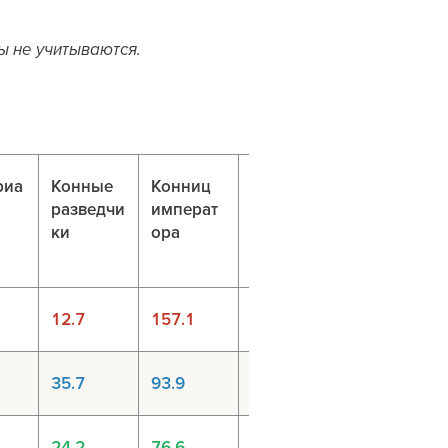
ы не учитываются.
риа
Конные
Конниц
Конниц
разведчи
императ
Цезаря
ки
ора
12.7
157.1
232.4
35.7
93.9
117.5
24.2
76.6
146.2