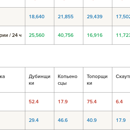
18,640
21,855
29,439
17,50
ии / 24 ч
25,560
40,756
16,916
11,72
ка
Дубинщи
Копьено
Топорщи
Скау
ки
сцы
ки
52.4
17.9
75.4
6.4
29.4
46.6
40.9
17.9