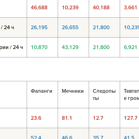
46,688
10,239
40,188
3,661
/ 24 ч
26,195
26,655
21,800
10,23
ии / 24 ч
10,870
43,129
21,800
6,921
Фаланги
Мечники
Следопы
Тевта
ты
е гро
23.6
81.1
12.7
127.7
52.4
46.6
35.7
41.5