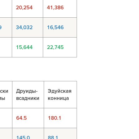
20,254
41,386
9
34,032
16,546
15,644
22,745
тски
Друиды-
Эдуйская
мы
всадники
конница
64.5
180.1
145.0
88.1