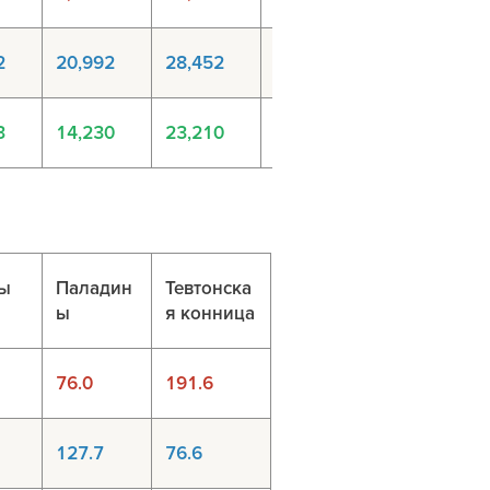
2
20,992
28,452
26,712
3
14,230
23,210
33,236
ты
Паладин
Тевтонска
ы
я конница
76.0
191.6
127.7
76.6