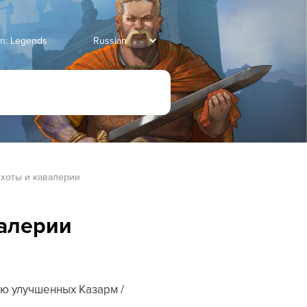
an: Legends
хоты и кавалерии
валерии
ью улучшенных Казарм /