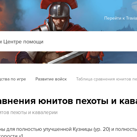
Перейти к Travi
ства по игре
Развитие войск
Таблица сравнения юнитов пе
авнения юнитов пехоты и ка
тов пехоты и кавалерии
ы для полностью улучшенной Кузницы (ур. 20) и полност
корости ×1.