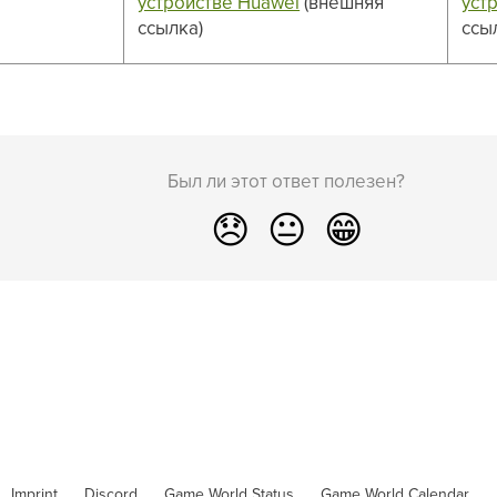
устройстве Huawei
(внешняя
уст
ссылка)
ссы
Был ли этот ответ полезен?
😞
😐
😁
Imprint
Discord
Game World Status
Game World Calendar