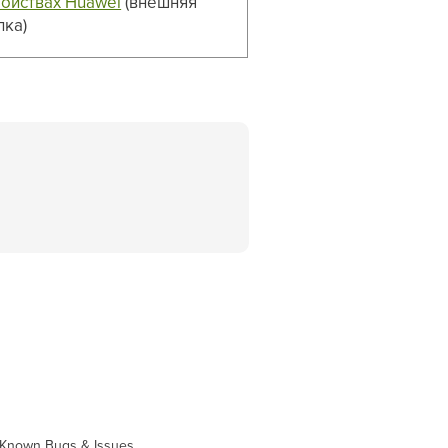
ройствах Huawei
(внешняя
лка)
Known Bugs & Issues