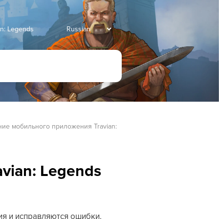
an: Legends
ие мобильного приложения Travian: 
vian: Legends
ия и исправляются ошибки.