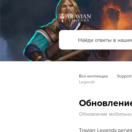
Все коллекции
Support
Legends
Обновление
Обновление мобильног
Travian: Legends регу