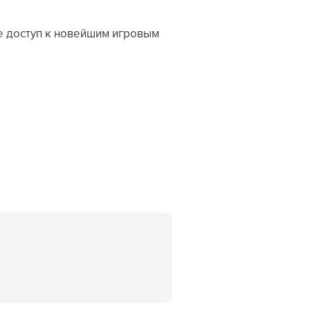
е доступ к новейшим игровым