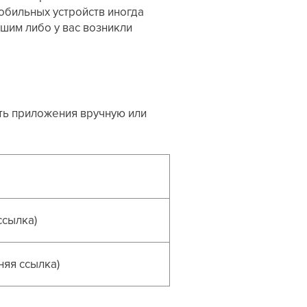
обильных устройств иногда
шим либо у вас возникли
ть приложения вручную или
ссылка)
няя ссылка)