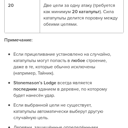
20
Две цели за одну атаку (требуется
как минимум
20 катапульт
). Сила
катапульты делится поровну между
обеими целями.
Примечание:
Если прицеливание установлено на
случайно
,
катапульты могут попасть в
любое
строение,
даже в те, которые обычно исключены
(например, Тайник).
Stonemason’s Lodge
всегда является
последним
зданием в деревне, по которому
будет нанесён удар.
Если выбранной цели не существует,
катапульты автоматически выберут другую
случайную цель.
Деревни, защищённые определёнными