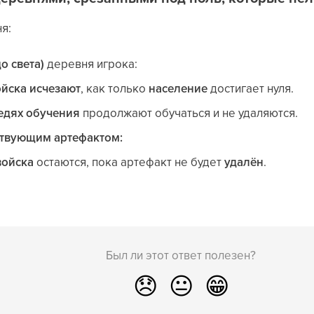
я:
о света)
деревня игрока:
ойска
исчезают
, как только
население
достигает нуля.
едях обучения
продолжают обучаться и не удаляются.
ствующим артефактом:
войска
остаются, пока артефакт не будет
удалён
.
Был ли этот ответ полезен?
😞
😐
😁