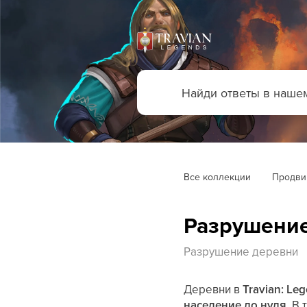
Все коллекции
Продви
Разрушени
Разрушение деревни
Деревни в
Travian: Le
население до нуля
. В