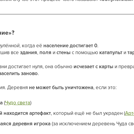
ние»?
нулённой
, когда её
население достигает 0
.
ушив все
здания
,
поля
и
стены
с помощью
катапульт
и
та
ни достигает нуля, она обычно
исчезает с карты
и превр
заселить заново
.
ия. Деревня
не может быть уничтожена
, если это:
та
(
Чудо света
)
й находится артефакт
, который ещё не был украден (
Арт
аяся деревня игрока
(за исключением деревень Чуда св