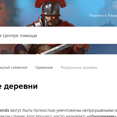
Перейти к Travi
нутый геймплей
Сражения
Разрушение деревни
е деревни
gends
могут быть полностью уничтожены непрерывными а
 таком случае этот процесс часто называют
«обнулением»