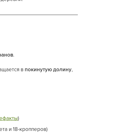
ранов
.
ащается в
покинутую долину
,
ефакты
)
ета и 18-кропперов)