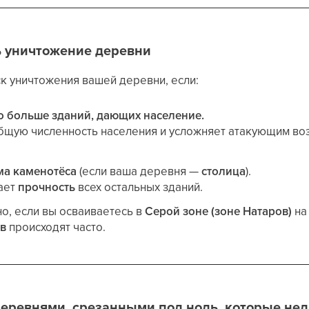
ь уничтожение деревни
к уничтожения вашей деревни, если:
о больше зданий, дающих население.
общую численность населения и усложняет атакующим во
ма каменотёса
(если ваша деревня —
столица
).
ает
прочность
всех остальных зданий.
о, если вы осваиваетесь в
Серой зоне (зоне Натаров)
на
в
происходят часто.
деревнями, срезанными под ноль, которые нел