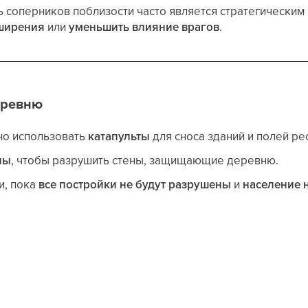
 соперников поблизости часто является стратегическим
сширения
или
уменьшить влияние врагов
.
еревню
но использовать
катапульты
для сноса зданий и полей ре
ны
, чтобы разрушить стены, защищающие деревню.
и, пока
все постройки не будут разрушены
и
население н