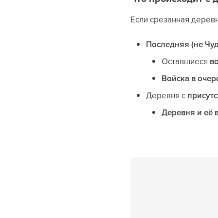
Если срезанная деревн
Последняя (не Чуд
Оставшиеся
в
Войска в очер
Деревня с
присут
Деревня и её 