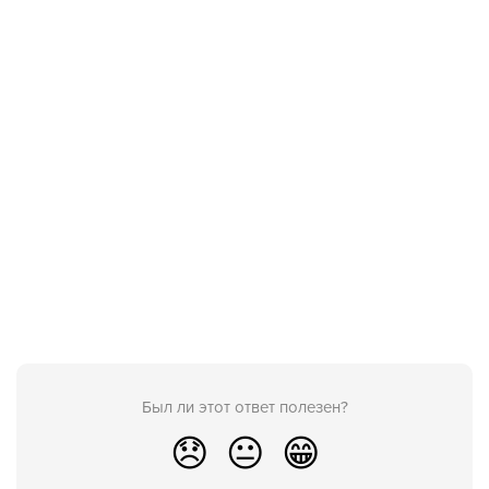
Был ли этот ответ полезен?
😞
😐
😁