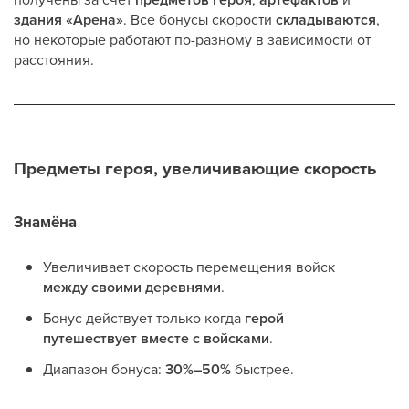
здания «Арена»
. Все бонусы скорости
складываются
,
но некоторые работают по-разному в зависимости от
расстояния.
Предметы героя, увеличивающие скорость
Знамёна
Увеличивает скорость перемещения войск
между своими деревнями
.
Бонус действует только когда
герой
путешествует вместе с войсками
.
Диапазон бонуса:
30%–50%
быстрее.