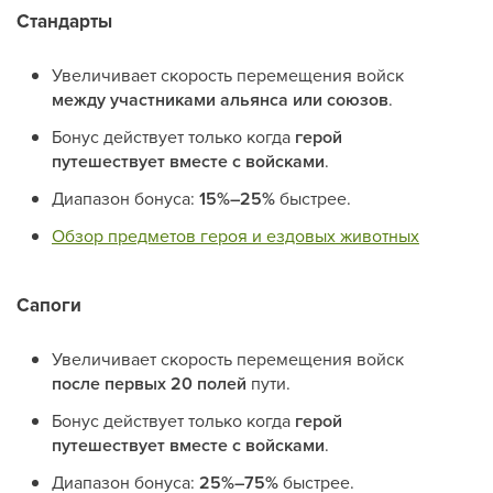
Стандарты
Увеличивает скорость перемещения войск
между участниками альянса или союзов
.
Бонус действует только когда
герой
путешествует вместе с войсками
.
Диапазон бонуса:
15%–25%
быстрее.
Обзор предметов героя и ездовых животных
Сапоги
Увеличивает скорость перемещения войск
после первых 20 полей
пути.
Бонус действует только когда
герой
путешествует вместе с войсками
.
Диапазон бонуса:
25%–75%
быстрее.