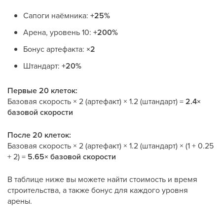
Сапоги наёмника:
+25%
Арена, уровень 10:
+200%
Бонус артефакта:
×2
Штандарт:
+20%
Первые 20 клеток:
Базовая скорость × 2 (артефакт) × 1.2 (штандарт) =
2.4×
базовой скорости
После 20 клеток:
Базовая скорость × 2 (артефакт) × 1.2 (штандарт) × (1 + 0.25
+ 2) =
5.65× базовой скорости
В таблице ниже вы можете найти стоимость и время
строительства, а также бонус для каждого уровня
арены.