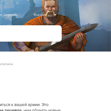
an: Legends
склепион
иться к вашей армии. Это
не дешевле
, чем обучать новые