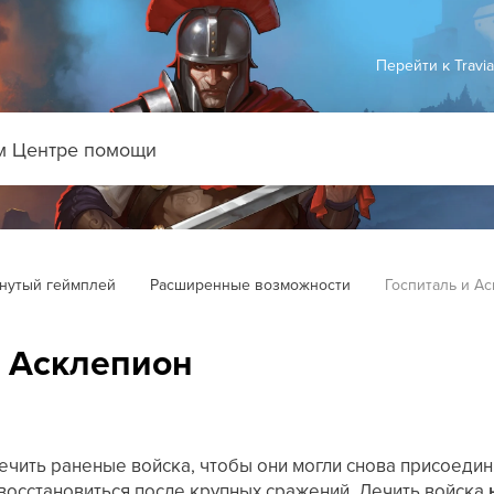
Перейти к Travi
нутый геймплей
Расширенные возможности
Госпиталь и А
и Асклепион
ечить раненые войска, чтобы они могли снова присоедин
восстановиться после крупных сражений. Лечить войска