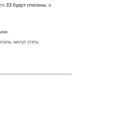
 то
33 будут спасены
, а
ыми.
таль, могут стать