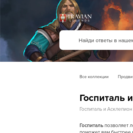
Все коллекции
Продви
Госпиталь 
Госпиталь и Асклепион
Госпиталь
позволяет л
поможет вам быстрее 