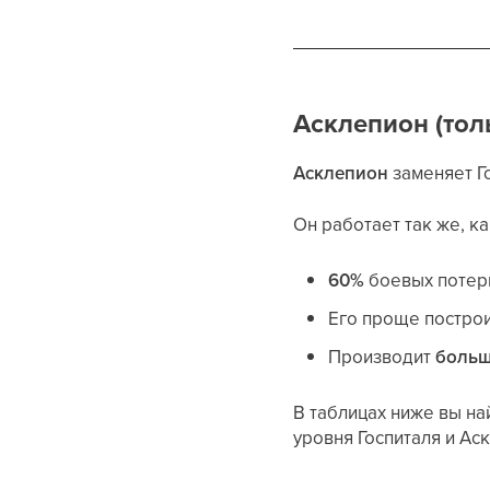
Асклепион (тол
Асклепион
заменяет Г
Он работает так же, к
60%
боевых потерь
Его проще постро
Производит
больш
В таблицах ниже вы на
уровня Госпиталя и Ас