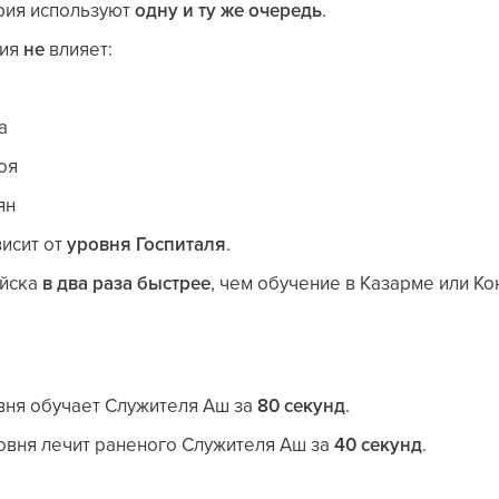
ерия используют
одну и ту же очередь
.
ния
не
влияет:
а
оя
ян
исит от
уровня Госпиталя
.
ойска
в два раза быстрее
, чем обучение в Казарме или К
вня обучает Служителя Аш за
80 секунд
.
ровня лечит раненого Служителя Аш за
40 секунд
.