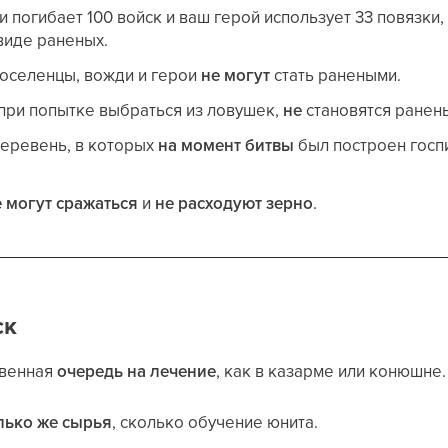
 погибает 100 войск и ваш герой использует 33 повязки,
виде раненых.
поселенцы, вожди и герои
не могут
стать ранеными.
при попытке выбраться из ловушек,
не
становятся ранен
деревень, в которых
на момент битвы
был построен госпи
е могут сражаться
и
не расходуют зерно
.
ск
твенная
очередь на лечение
, как в казарме или конюшне.
лько же сырья
, сколько обучение юнита.