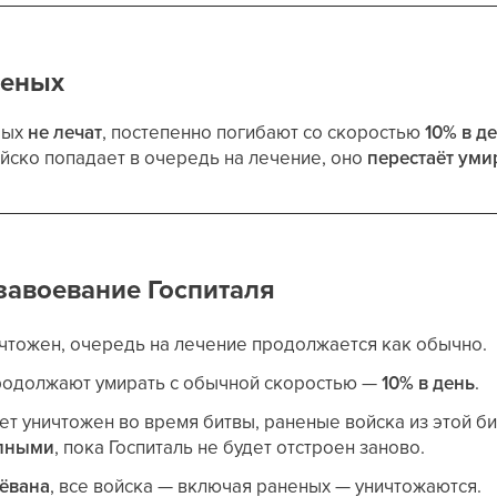
неных
рых
не лечат
, постепенно погибают со скоростью
10% в д
йско попадает в очередь на лечение, оно
перестаёт уми
завоевание Госпиталя
ичтожен, очередь на лечение продолжается как обычно.
родолжают умирать с обычной скоростью —
10% в день
.
дет уничтожен во время битвы, раненые войска из этой би
пными
, пока Госпиталь не будет отстроен заново.
ёвана
, все войска — включая раненых — уничтожаются.