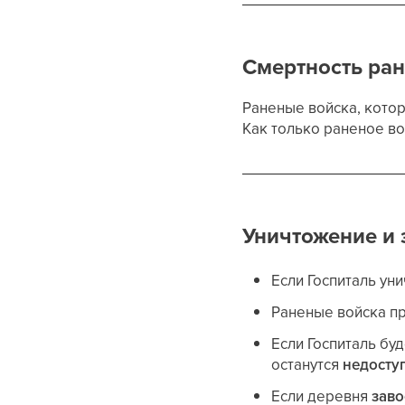
Смертность ра
Раненые войска, кото
Как только раненое во
Уничтожение и 
Если Госпиталь ун
Раненые войска п
Если Госпиталь бу
останутся
недосту
Если деревня
заво