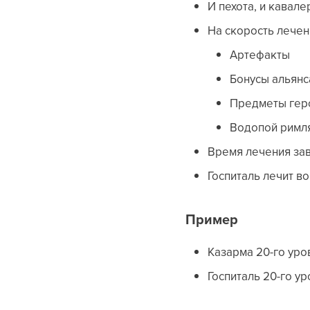
И пехота, и кавал
На скорость лече
Артефакты
Бонусы альянс
Предметы гер
Водопой римл
Время лечения зав
Госпиталь лечит в
Пример
Казарма 20-го уро
Госпиталь 20-го у