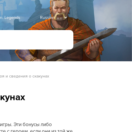
an: Legends
оя и сведения о скакунах
акунах
игры. Эти бонусы либо
е с героем, если они из той же