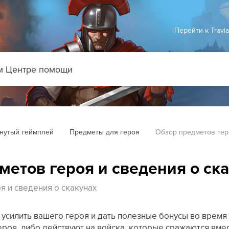
Перейти к Travi
нутый геймплей
Предметы для героя
Обзор предметов гер
метов героя и сведения о ск
я и сведения о скакунах
усилить вашего героя и дать полезные бонусы во время 
роя, либо действуют на войска, которые сражаются вмест