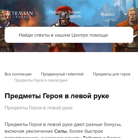
Перейти к Travian:
Legends
Все коллекции
Продвинутый геймплей
Предметы для героя
Предметы Героя в левой руке
Предметы Героя в левой руке
Предметы Героя в левой руке
Предметы Героя в левой руке дают разные бонусы,
включая увеличение
Силы
, более быстрое
передвижение, снижение защиты
Тайника
и более