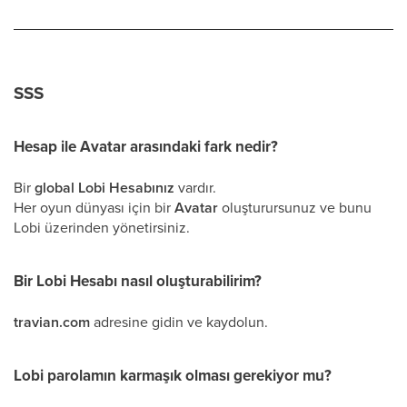
SSS
Hesap ile Avatar arasındaki fark nedir?
Bir
global Lobi Hesabınız
vardır.
Her oyun dünyası için bir
Avatar
oluşturursunuz ve bunu
Lobi üzerinden yönetirsiniz.
Bir Lobi Hesabı nasıl oluşturabilirim?
travian.com
adresine gidin ve kaydolun.
Lobi parolamın karmaşık olması gerekiyor mu?