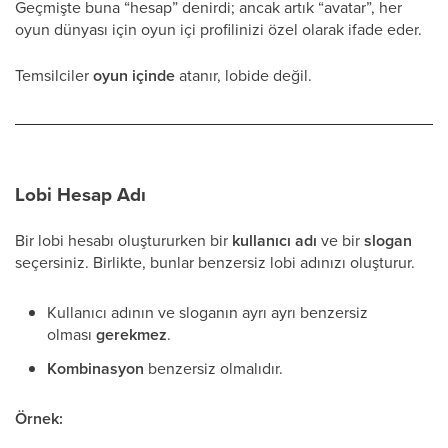
Geçmişte buna “hesap” denirdi; ancak artık “avatar”, her
oyun dünyası için oyun içi profilinizi özel olarak ifade eder.
Temsilciler
oyun içinde
atanır, lobide değil.
Lobi Hesap Adı
Bir lobi hesabı oluştururken bir
kullanıcı adı
ve bir
slogan
seçersiniz. Birlikte, bunlar benzersiz lobi adınızı oluşturur.
Kullanıcı adının ve sloganın ayrı ayrı benzersiz
olması
gerekmez
.
Kombinasyon
benzersiz olmalıdır.
Örnek: