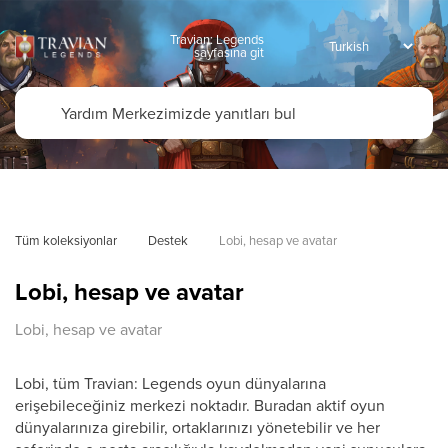
Travian: Legends
sayfasına git
Tüm koleksiyonlar
Destek
Lobi, hesap ve avatar
Lobi, hesap ve avatar
Lobi, hesap ve avatar
Lobi, tüm Travian: Legends oyun dünyalarına
erişebileceğiniz merkezi noktadır. Buradan aktif oyun
dünyalarınıza girebilir, ortaklarınızı yönetebilir ve her