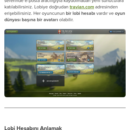
seferinde e-posta aracılığıyla kaydolmadan yeni sunuculara
katılabilirsiniz. Lobiye doğrudan
travian.com
adresinden
erişebilirsiniz. Her oyuncunun
bir lobi hesabı
vardır ve
oyun
dünyası başına bir avatarı
olabilir.
Lobi Hesabını Anlamak