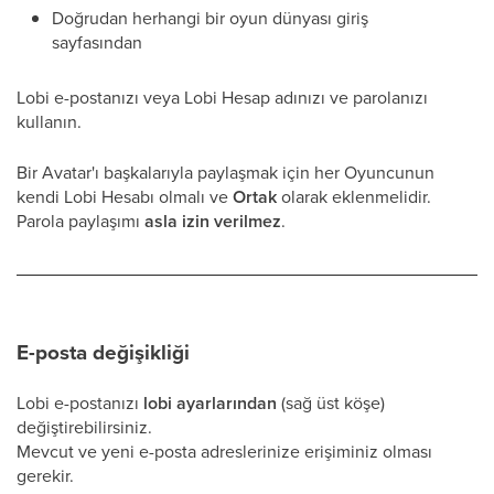
Doğrudan herhangi bir oyun dünyası giriş
sayfasından
Lobi e-postanızı veya Lobi Hesap adınızı ve parolanızı
kullanın.
Bir Avatar'ı başkalarıyla paylaşmak için her Oyuncunun
kendi Lobi Hesabı olmalı ve
Ortak
olarak eklenmelidir.
Parola paylaşımı
asla izin verilmez
.
E-posta değişikliği
Lobi e-postanızı
lobi ayarlarından
(sağ üst köşe)
değiştirebilirsiniz.
Mevcut ve yeni e-posta adreslerinize erişiminiz olması
gerekir.