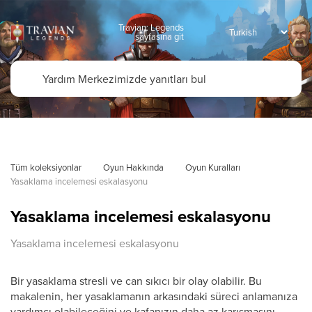
Travian: Legends
sayfasına git
Tüm koleksiyonlar
Oyun Hakkında
Oyun Kuralları
Yasaklama incelemesi eskalasyonu
Yasaklama incelemesi eskalasyonu
Yasaklama incelemesi eskalasyonu
Bir yasaklama stresli ve can sıkıcı bir olay olabilir. Bu
makalenin, her yasaklamanın arkasındaki süreci anlamanıza
yardımcı olabileceğini ve kafanızın daha az karışmasını