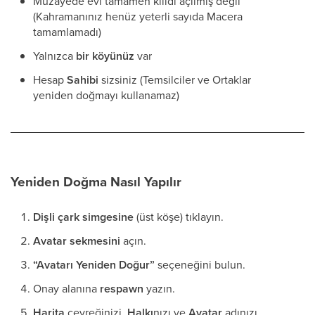
Müzayede evi tamamen kilidi açılmış değil
(Kahramanınız henüz yeterli sayıda Macera
tamamlamadı)
Yalnızca
bir köyünüz
var
Hesap
Sahibi
sizsiniz (Temsilciler ve Ortaklar
yeniden doğmayı kullanamaz)
Yeniden Doğma Nasıl Yapılır
Dişli çark simgesine
(üst köşe) tıklayın.
Avatar sekmesini
açın.
“Avatarı Yeniden Doğur”
seçeneğini bulun.
Onay alanına
respawn
yazın.
Harita
çeyreğinizi,
Halkı
nızı ve
Avatar
adınızı