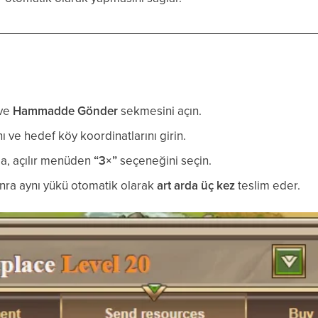
 ve
Hammadde Gönder
sekmesini açın.
ve hedef köy koordinatlarını girin.
da, açılır menüden
“3×”
seçeneğini seçin.
onra aynı yükü otomatik olarak
art arda üç kez
teslim eder.