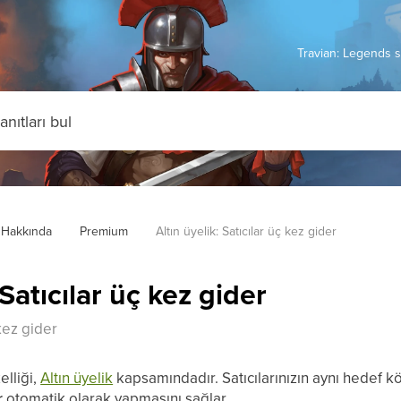
Travian: Legends s
Hakkında
Premium
Altın üyelik: Satıcılar üç kez gider
 Satıcılar üç kez gider
 kez gider
elliği,
Altın üyelik
kapsamındadır. Satıcılarınızın aynı hedef 
r
otomatik olarak yapmasını sağlar.