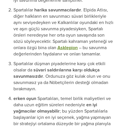
iyi savunma değerlerine sahiptirler.
Spartalılar
harika savunmacılardır
. Elpida Atlısı,
diğer halkların en savunmacı süvari birlikleriyle
aynı seviyedeyken ve Kalkanlılar oyundaki en hızlı
ve aşırı güçlü savunma piyadesiyken, Spartalı
örsleri neredeyse her orta oyun savaşında son
sözü söyleyecektir. Spartalı kahraman yeteneği ve
onlara özgü bina olan
Asklepion
– bu savunma
değerlerinden faydalanır ve onları tamamlar.
Spartalılar düşman piyadelerine karşı çok etkili
olsalar da
süvari saldırılarına karşı oldukça
savunmasızdır
. Ordunuza göz kulak olun ve onu
savunmasız ya da Nöbetçilerin desteği olmadan
bırakmayın.
erken oyun
Spartalıları, temel birlik maliyetleri ve
daha uzun eğitim süreleri nedeniyle
en iyi
yağmacılar olmayabilir
; bu yüzden Spartalılarla
başlayanlar için en iyi seçenek, yağma yapmayan
bir stratejiyi ortalama düzeyde bir yağma planıyla