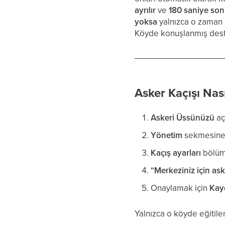
ayrılır
ve
180 saniye son
yoksa
yalnızca o zaman k
Köyde konuşlanmış des
Asker Kaçışı Nasıl
Askeri Üssünüzü
aç
Yönetim
sekmesine 
Kaçış ayarları
bölüm
“Merkeziniz için aske
Onaylamak için
Kay
Yalnızca o köyde eğitil