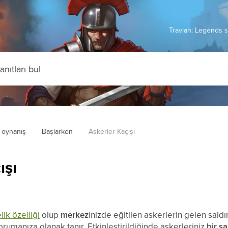
Travian: Legends s
 oynanış
Başlarken
Askerler Kaçışı
ışı
lik özelliği
olup
merkez
inizde eğitilen askerlerin gelen sald
orumanıza olanak tanır. Etkinleştirildiğinde askerleriniz
bir s