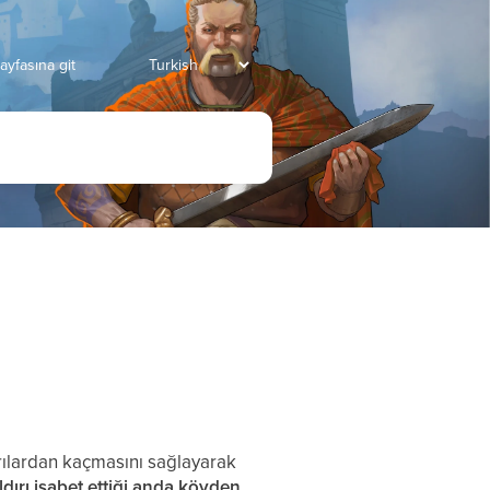
ayfasına git
ırılardan kaçmasını sağlayarak
aldırı isabet ettiği anda köyden