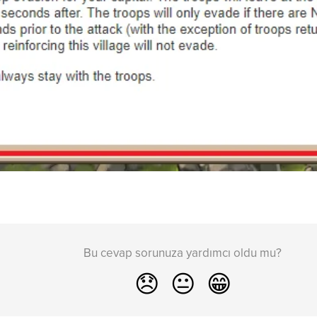
Bu cevap sorunuza yardımcı oldu mu?
😞
😐
😁