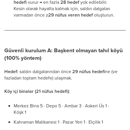
hedefi
vurur → en fazla
28 hedef
yok edilebilir.
Kesin olarak hayatta kalmak için, saldırı dalgaları
varmadan önce
≥29 nüfus veren hedef
oluşturun.
Güvenli kurulum A: Başkent olmayan tahıl köyü
(100% yöntem)
Hedef:
saldırı dalgalarından önce
29 nüfus hedefi
ne (ve
fazladan toplam hedefe) ulaşmak.
Köy içi binalar (21 nüfus hedefi):
Merkez Bina 5 · Depo 5 · Ambar 3 · Askeri Üs 1 ·
Köşk 1
Kahraman Malikanesi 1 · Pazar Yeri 1 · Elçilik 1