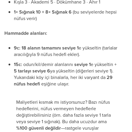
Kışla 3 · Akademi 5 · Dökümhane 3 · Ahır 1
1× Sığınak 10 + 8× Sığınak 6
(bu seviyelerde hepsi
nüfus verir)
Hammadde alanları:
9c:
18 alanın tamamını seviye 1
e yükseltin (tarlalar
aracılığıyla 9 nüfus hedefi ekler).
15c:
odun/kil/demir alanlarını
seviye 1
e yükseltin +
5 tarlayı seviye 6
ya yükseltin (diğerleri seviye 1).
Yukarıdaki köy içi binalarla, her iki varyant da
29
nüfus hedefi
eşiğine ulaşır.
Maliyetleri kısmak mı istiyorsunuz? Bazı nüfus
hedeflerini, nüfus vermeyen hedeflerle
değiştirebilirsiniz (örn. daha fazla seviye 1 tarla
veya seviye 1 sığınak). Bu daha ucuzdur ama
%100 güvenli değildir
—rastgele vuruşlar