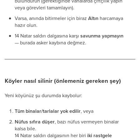
bulundurun (gerektiğinde vahalarda çiftçilik yapın
veya görevleri tamamlayın).
Varsa, anında bitirmeler için biraz
Altın
harcamaya
hazır olun.
14 Natar saldırı dalgasına karşı
savunma yapmayın
— burada asker kaybına değmez.
Köyler nasıl silinir (önlemeniz gereken şey)
Yeni köyünüz şu durumda kaybolur:
Tüm binalar/tarlalar yok edilir
, veya
Nüfus sıfıra düşer
, bazı nüfus vermeyen binalar
kalsa bile.
14 Natar saldırı dalgasının her biri
iki rastgele