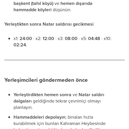
başkent (tahıl köyü)
ve
hemen dışarıda
hammadde köyleri
düşünün.
Yerleştikten sonra Natar saldırısı gecikmesi
x1:
24:00
· x2:
12:00
· x3:
08:00
· x5:
04:48
· x10:
02:24
.
Yerleşimcileri göndermeden önce
Yerleştirdikten hemen sonra
ve
Natar saldırı
dalgaları
geldiğinde tekrar çevrimiçi olmayı
planlayın.
Hammaddeleri depolayın
; binaları hızla
kurabilmek için bunları Kahraman Heybesinde