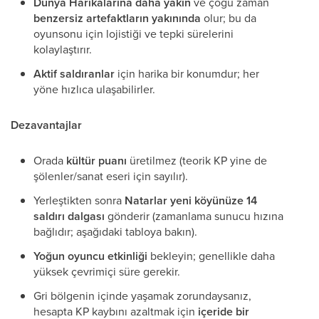
Dünya Harikalarına daha yakın
ve çoğu zaman
benzersiz artefaktların yakınında
olur; bu da
oyunsonu için lojistiği ve tepki sürelerini
kolaylaştırır.
Aktif saldıranlar
için harika bir konumdur; her
yöne hızlıca ulaşabilirler.
Dezavantajlar
Orada
kültür puanı
üretilmez (teorik KP yine de
şölenler/sanat eseri için sayılır).
Yerleştikten sonra
Natarlar yeni köyünüze 14
saldırı dalgası
gönderir (zamanlama sunucu hızına
bağlıdır; aşağıdaki tabloya bakın).
Yoğun oyuncu etkinliği
bekleyin; genellikle daha
yüksek çevrimiçi süre gerekir.
Gri bölgenin içinde yaşamak zorundaysanız,
hesapta KP kaybını azaltmak için
içeride bir