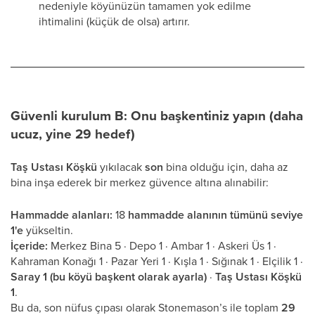
nedeniyle köyünüzün tamamen yok edilme
ihtimalini (küçük de olsa) artırır.
Güvenli kurulum B: Onu başkentiniz yapın (daha
ucuz, yine 29 hedef)
Taş Ustası Köşkü
yıkılacak
son
bina olduğu için, daha az
bina inşa ederek bir merkez güvence altına alınabilir:
Hammadde alanları:
18
hammadde alanının tümünü seviye
1'e
yükseltin.
İçeride:
Merkez Bina 5 · Depo 1 · Ambar 1 · Askeri Üs 1 ·
Kahraman Konağı 1 · Pazar Yeri 1 · Kışla 1 · Sığınak 1 · Elçilik 1 ·
Saray 1 (bu köyü başkent olarak ayarla)
·
Taş Ustası Köşkü
1
.
Bu da, son nüfus çıpası olarak Stonemason’s ile toplam
29