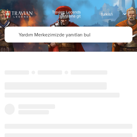
Travian: Legends
sayfasına git