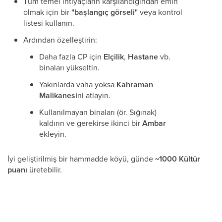
Tüm temel ihtiyaçların karşılandığından emin
olmak için bir
"başlangıç görseli"
veya kontrol
listesi kullanın.
Ardından özelleştirin:
Daha fazla CP için
Elçilik
,
Hastane
vb.
binaları yükseltin.
Yakınlarda vaha yoksa
Kahraman
Malikanesi
ni atlayın.
Kullanılmayan binaları (ör. Sığınak)
kaldırın ve gerekirse ikinci bir
Ambar
ekleyin.
İyi geliştirilmiş bir hammadde köyü, günde
~1000 Kültür
puanı
üretebilir.