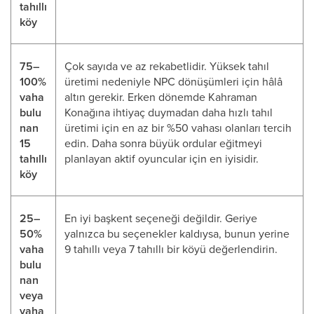
tahıllı
köy
75–
Çok sayıda ve az rekabetlidir. Yüksek tahıl
100%
üretimi nedeniyle NPC dönüşümleri için hâlâ
vaha
altın gerekir. Erken dönemde Kahraman
bulu
Konağına ihtiyaç duymadan daha hızlı tahıl
nan
üretimi için en az bir %50 vahası olanları tercih
15
edin. Daha sonra büyük ordular eğitmeyi
tahıllı
planlayan aktif oyuncular için en iyisidir.
köy
25–
En iyi başkent seçeneği değildir. Geriye
50%
yalnızca bu seçenekler kaldıysa, bunun yerine
vaha
9 tahıllı veya 7 tahıllı bir köyü değerlendirin.
bulu
nan
veya
vaha