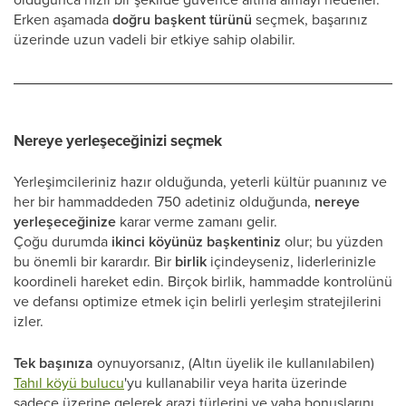
Erken aşamada
doğru başkent türünü
seçmek, başarınız
üzerinde uzun vadeli bir etkiye sahip olabilir.
Nereye yerleşeceğinizi seçmek
Yerleşimcileriniz hazır olduğunda, yeterli kültür puanınız ve
her bir hammaddeden 750 adetiniz olduğunda,
nereye
yerleşeceğinize
karar verme zamanı gelir.
Çoğu durumda
ikinci köyünüz
başkentiniz
olur; bu yüzden
bu önemli bir karardır. Bir
birlik
içindeyseniz, liderlerinizle
koordineli hareket edin. Birçok birlik, hammadde kontrolünü
ve defansı optimize etmek için belirli yerleşim stratejilerini
izler.
Tek başınıza
oynuyorsanız, (Altın üyelik ile kullanılabilen)
Tahıl köyü bulucu
'yu kullanabilir veya harita üzerinde
sadece üzerine gelerek arazi türlerini ve vaha bonuslarını