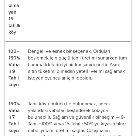
olma
yan
15
tahıllı
köy
100–
Dengeli ve esnek bir seçenek. Orduları
150%
beslemek için güçlü tahıl üretimi sunarken tüm
Vaha
hammaddelerin iyi bir karışımını üretir. Aşırı
lı 9
altın tüketimi olmadan yeterli verimi sağlamak
Tahıl
isteyen oyuncular için idealdir.
köyü
150%
Tahıl köyü bulucu ile bulunamaz, ancak
Vaha
yakındaki vahaları keşfederek kolayca
lı 7
bulunabilir. Sağlam ve güvenilir bir seçim — 9-
Tahıl
Tahıl +100% veya 15-Tahıl +50%'ye kıyasla biraz
köyü
daha iyi tahıl üretimi sağlar. Çatışmaları