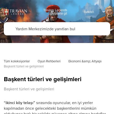
Travian: Legends
sayfasına git
Tüm koleksiyonlar
Oyun Rehberleri
Ekonomi &amp; Altyapı
Başkent türleri ve gelişimleri
Başkent türleri ve gelişimleri
Başkent türleri ve gelişimleri
“ikinci köy telaşı”
sırasında oyuncular, en iyi yerler
kapılmadan önce gelecekteki başkentlerini mümkün
olduğunca hızlı bir şekilde güvence altına almayı hedefler.