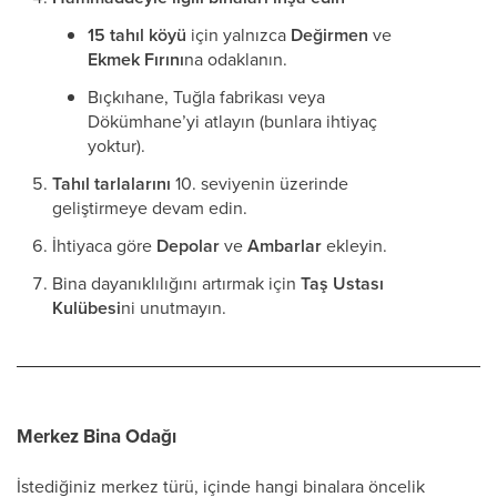
15 tahıl köyü
için yalnızca
Değirmen
ve
Ekmek Fırını
na odaklanın.
Bıçkıhane, Tuğla fabrikası veya
Dökümhane’yi atlayın (bunlara ihtiyaç
yoktur).
Tahıl tarlalarını
10. seviyenin üzerinde
geliştirmeye devam edin.
İhtiyaca göre
Depolar
ve
Ambarlar
ekleyin.
Bina dayanıklılığını artırmak için
Taş Ustası
Kulübesi
ni unutmayın.
Merkez Bina Odağı
İstediğiniz merkez türü, içinde hangi binalara öncelik