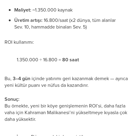
Maliyet:
~1.350.000 kaynak
Üretim artışı:
16.800/saat (x2 dünya, tüm alanlar
Sev. 10, hammadde binaları Sev. 5)
ROI kullanımı:
1.350.000 ÷ 16.800 =
80 saat
Bu,
3–4 gün
içinde yatırımı geri kazanmak demek — ayrıca
yeni kültür puanı ve nüfus da kazandırır.
Sonuç:
Bu örnekte, yeni bir köye genişlemenin ROI’si, daha fazla
vaha için Kahraman Malikanesi’ni yükseltmeye kıyasla çok
daha yüksektir.