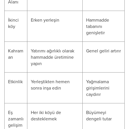
Alanı
İkinci
Erken yerleşin
Hammadde
köy
tabanını
genişletir
Kahram
Yatırımı ağırlıklı olarak
Genel geliri artırır
an
hammadde üretimine
yapın
Etkinlik
Yerleştikten hemen
Yağmalama
sonra inşa edin
girişimlerini
caydırır
Eş
Her iki köyü de
Büyümeyi
zamanlı
desteklemek
dengeli tutar
gelişim