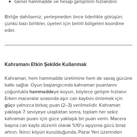
Genel hammadde ve hesap gelişimini hızlandırır.
Birliğe dahilseniz, yerleşmeden önce liderlikle görüşün;
çünkü bazı birlikler, üyeleri için belirli bölgeleri koordine
eder.
Kahramanı Etkin Şekilde Kullanmak
Kahraman, hem hammadde üretimine hem de savaş gücüne
katkı sağlar. Oyun başlangıcında kahraman puanlarını
çoğunlukla
hammadde
ye koyun, böylece gelişim hızlanır.
Erken maceralar sırasında aşırı can kaybını önlemek için
güç
e yalnızca birkaç puan (2–3) verilmelidir. Kahraman
yaklaşık 7. seviyeye ulaştıktan sonra, toplam her sekiz
kahraman puanı için güce yaklaşık bir puan verin. Macera
başına can kaybı düzenli olarak %10'u aşıyorsa gücü biraz
artırın. İkinci köyün kurulduğunda, Pazar Yeri üzerinden