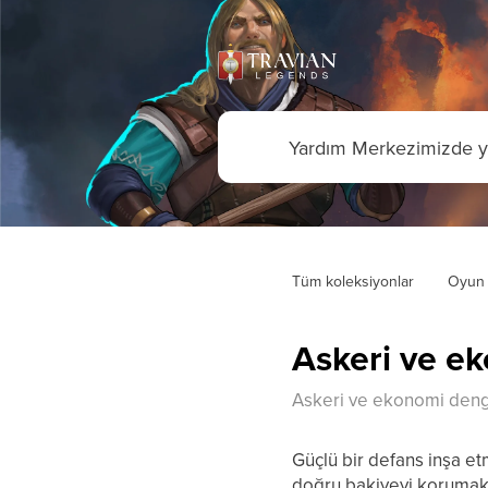
Tüm koleksiyonlar
Oyun 
Askeri ve e
Askeri ve ekonomi deng
Güçlü bir defans inşa e
doğru bakiyeyi korumaktı