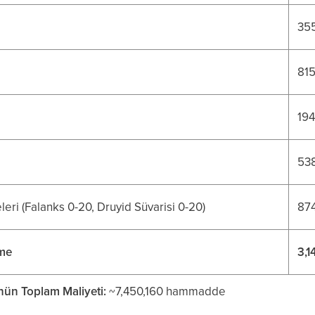
35
815
194
53
ri (Falanks 0-20, Druyid Süvarisi 0-20)
87
şme
3,1
ün Toplam Maliyeti:
~7,450,160 hammadde