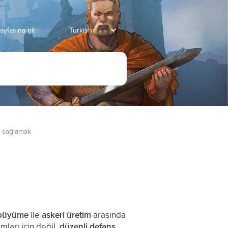
ayfasına git
i sağlamak
büyüme
ile
askeri üretim
arasında
mları için değil,
düzenli defans