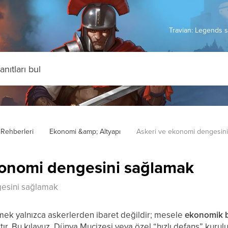
Travian: Legends s
Rehberleri
Ekonomi &amp; Altyapı
Askeri ve ekonomi dengesin
konomi dengesini sağlamak
esini sağlamak
tmek yalnızca askerlerden ibaret değildir; mesele
ekonomik 
r. Bu kılavuz, Dünya Mucizesi veya özel “hızlı defans” kurulu