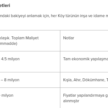
tleri
ındaki bakiyeyi anlamak için, her Köy türünün inşa ve idame 
klaşık. Toplam Maliyet
Notlar
ammadde)
– 4.5 milyon
Tam ekonomik yapılaşma +
5 – 8 milyon
Kışla, Ahır, Dökümhane, 
+ milyon
Fiyatlar yapılandırmaya g
alınmıştır