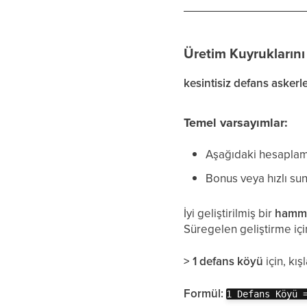
Üretim Kuyruklarını
kesintisiz defans askerle
Temel varsayımlar:
Aşağıdaki hesapla
Bonus veya hızlı su
İyi geliştirilmiş bir
hamm
Süregelen geliştirme iç
> 1 defans köyü
için, kı
Formül:
1 Defans Köyü 