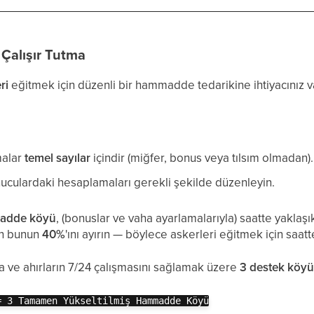
 Çalışır Tutma
ri
eğitmek için düzenli bir hammadde tedarikine ihtiyacınız v
malar
temel sayılar
içindir (miğfer, bonus veya tılsım olmadan).
nuculardaki hesaplamaları gerekli şekilde düzenleyin.
adde köyü
, (bonuslar ve vaha ayarlamalarıyla) saatte yaklaş
in bunun
40%
'ını ayırın — böylece askerleri eğitmek için saat
şla ve ahırların 7/24 çalışmasını sağlamak üzere
3 destek köy
= 3 Tamamen Yükseltilmiş Hammadde Köyü