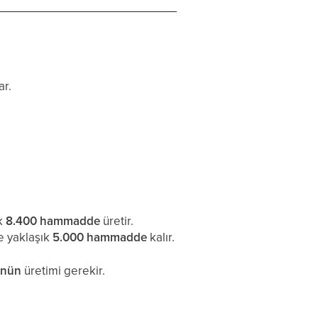
ar.
ık
8.400 hammadde
üretir.
te yaklaşık
5.000 hammadde
kalır.
ünün
üretimi gerekir.