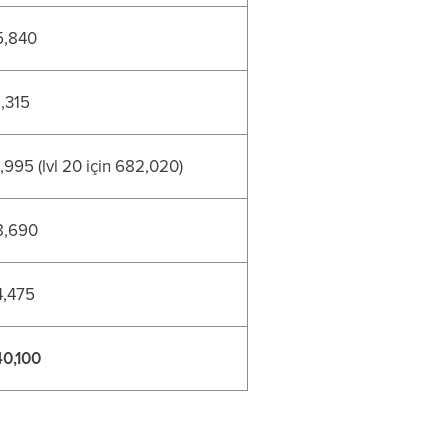
5,840
,315
,995 (lvl 20 için 682,020)
8,690
4,475
40,100