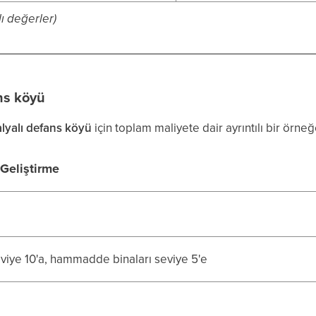
lı değerler)
ns köyü
alyalı defans köyü
için toplam maliyete dair ayrıntılı bir örne
Geliştirme
iye 10'a, hammadde binaları seviye 5'e