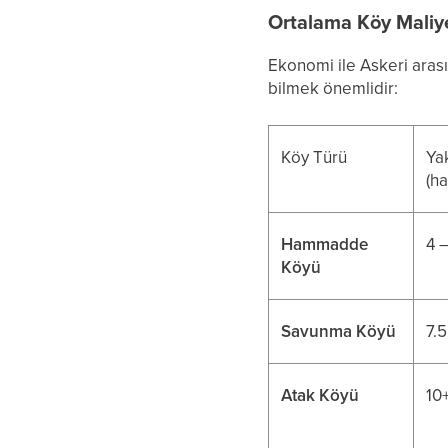
Ortalama Köy Maliye
Ekonomi ile Askeri aras
bilmek önemlidir:
Köy Türü
Ya
(h
Hammadde
4 
Köyü
Savunma Köyü
7.
Atak Köyü
10