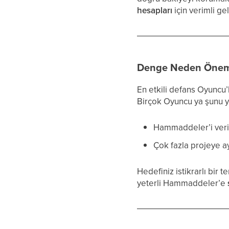
hesapları
için verimli ge
Denge Neden Öneml
En etkili defans Oyuncu’
Birçok Oyuncu ya şunu y
Hammaddeler’i verim
Çok fazla projeye a
Hedefiniz istikrarlı bi
yeterli Hammaddeler’e