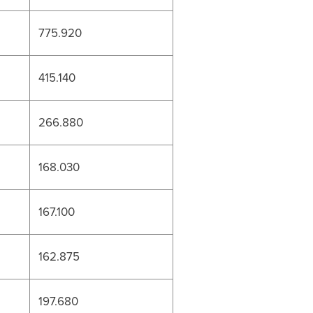
775.920
415.140
266.880
168.030
167.100
162.875
197.680