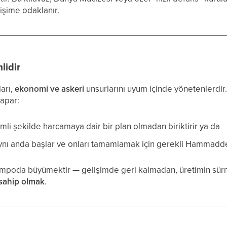
lişime odaklanır.
idir
ları,
ekonomi ve askeri
unsurlarını uyum içinde yönetenlerdir
apar:
li şekilde harcamaya dair bir plan olmadan biriktirir ya da
ynı anda başlar ve onları tamamlamak için gerekli Hammadde
r tempoda büyümektir — gelişimde geri kalmadan, üretimin sü
sahip olmak
.