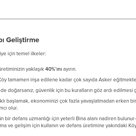
ı Geliştirme
e için temel ilkeler:
 üretiminizin yaklaşık
40%’ını
ayırın.
ki) Köy tamamen inşa edilene kadar çok sayıda Asker eğitmekte
e doğarsanız, güvenlik için bu kuralların göz ardı edilmesi g
klı başlamak, ekonominizi çok fazla yavaşlatmadan erken bi
mcı olur.
 bir defans uzmanlığı için yeterli Bina alanı nadiren bulunu
ve gelişim için kullanın ve defans üretimine yakındaki Kö