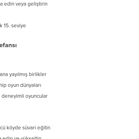
a edin veya geliştirin
k 15. seviye
Defansı
na yayılmış birlikler
hip oyun dünyaları
n deneyimli oyuncular
cü köyde süvari eğitin
a edin ve yükseltin