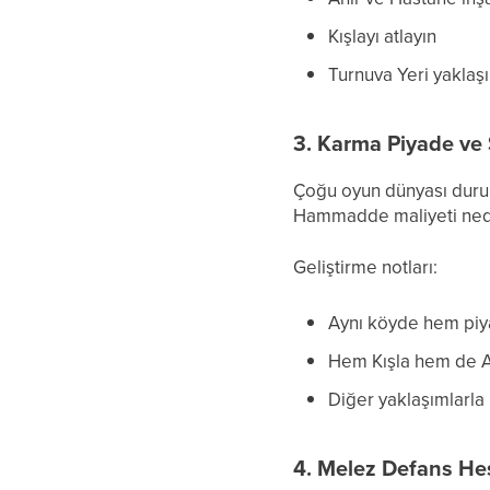
Kışlayı atlayın
Turnuva Yeri yaklaşı
3. Karma Piyade ve 
Çoğu oyun dünyası duru
Hammadde maliyeti nede
Geliştirme notları:
Aynı köyde hem piy
Hem Kışla hem de Ah
Diğer yaklaşımlarla b
4. Melez Defans He