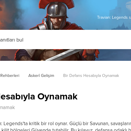
Travian: Legends s
Rehberleri
Askerî Gelişim
Bir Defans Hesabıyla Oynamak
Hesabıyla Oynamak
Oynamak
 Legends'ta kritik bir rol oynar. Güçlü bir Savunan, savaşların
e kilit bölgeleri Güvende tutabilir. Bu kılavuz, defansa odaklı bi