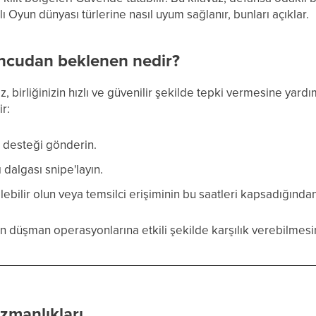
rklı Oyun dünyası türlerine nasıl uyum sağlanır, bunları açıklar.
ncudan beklenen nedir?
, birliğinizin hızlı ve güvenilir şekilde tepki vermesine yard
r:
 desteği gönderin.
 dalgası snipe'layın.
şilebilir olun veya temsilci erişiminin bu saatleri kapsadığında
zin düşman operasyonlarına etkili şekilde karşılık verebilmesi
zmanlıkları