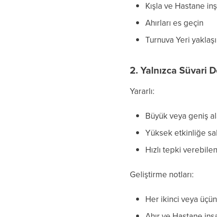
Kışla ve Hastane inş
Ahırları es geçin
Turnuva Yeri yaklaşı
2. Yalnızca Süvari 
Yararlı:
Büyük veya geniş ala
Yüksek etkinliğe sa
Hızlı tepki verebile
Geliştirme notları:
Her ikinci veya üçün
Ahır ve Hastane inş