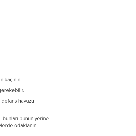
n kaçının.
erekebilir.
r defans havuzu
r—bunları bunun yerine
ylerde odaklanın.