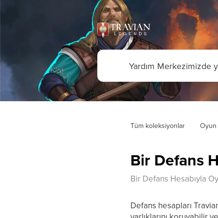
Tüm koleksiyonlar
Oyun 
Bir Defans 
Bir Defans Hesabıyla 
Defans hesapları Travian:
varlıklarını koruyabilir v