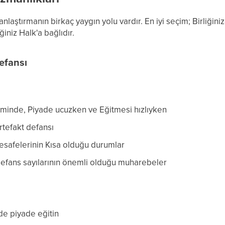
laştırmanın birkaç yaygın yolu vardır. En iyi seçim; Birliğini
niz Halk'a bağlıdır.
Defansı
inde, Piyade ucuzken ve Eğitmesi hızlıyken
rtefakt defansı
safelerinin Kısa olduğu durumlar
defans sayılarının önemli olduğu muharebeler
e piyade eğitin