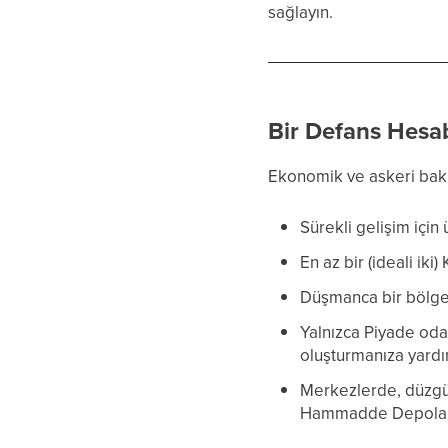
sağlayın.
Bir Defans Hesab
Ekonomik ve askeri bakiy
Sürekli gelişim için
En az bir (ideali i
Düşmanca bir bölged
Yalnızca Piyade oda
oluşturmanıza yardı
Merkezlerde, düzgün
Hammadde Depolama 