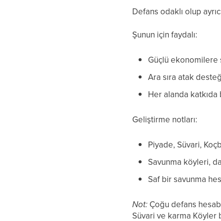
Defans odaklı olup ayrıc
Şunun için faydalı:
Güçlü ekonomilere 
Ara sıra atak deste
Her alanda katkıda
Geliştirme notları:
Piyade, Süvari, Koçb
Savunma köyleri, da
Saf bir savunma hesa
Not:
Çoğu defans hesabı, 
Süvari ve karma Köyler 