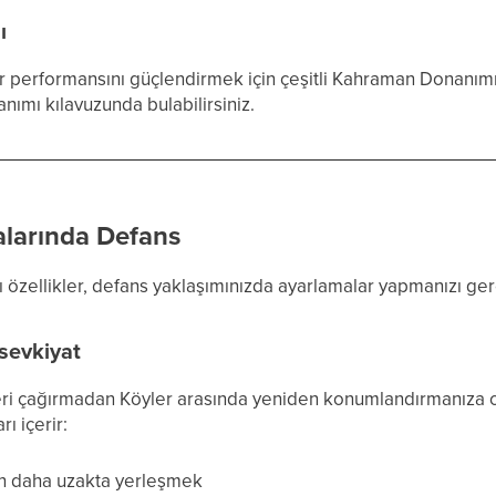
ı
r performansını güçlendirmek için çeşitli Kahraman Donanımı
nımı kılavuzunda bulabilirsiniz.
larında Defans
ı özellikler, defans yaklaşımınızda ayarlamalar yapmanızı gere
 sevkiyat
eri çağırmadan Köyler arasında yeniden konumlandırmanıza ol
rı içerir:
n daha uzakta yerleşmek