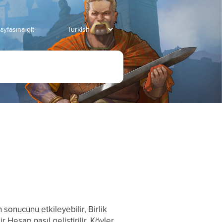
ayfasına git
 sonucunu etkileyebilir, Birlik
r Hesap nasıl geliştirilir, Köyler