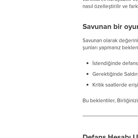
nasıl özelleştirilir ve fa
Savunan bir oyu
Savunan olarak değeriniz
şunları yapmanız bekleni
İstendiğinde defans
Gerektiğinde Saldırı
Kritik saatlerde eri
Bu beklentiler, Birliğini
Defans Hesabı U