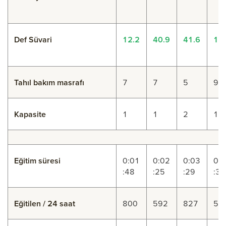
Def Süvari
12.2
40.9
41.6
12
Tahıl bakım masrafı
7
7
5
9
Kapasite
1
1
2
1
Eğitim süresi
0:01
0:02
0:03
0:
:48
:25
:29
:32
Eğitilen / 24 saat
800
592
827
57