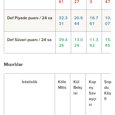
61
27
3
47
Def Piyade puanı / 24 sa
32.3
20.6
16.7
10.7
31
44
61
07
Def Süvari puanı / 24 sa
39.4
13.0
11.3
15.1
26
24
62
45
Mısırlılar
İstatistik
Köle
Kül
Kop
Sop
Milis
Bekç
eş
du
isi
Sav
Kâşi
aşçı
fi
sı