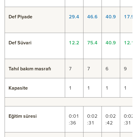
Def Piyade
29.4
46.6
40.9
17.9
Def Süvari
12.2
75.4
40.9
12.1
Tahıl bakım masrafı
7
7
6
9
Kapasite
1
1
1
1
Eğitim süresi
0:01
0:02
0:02
0:02
:36
:31
:42
:31