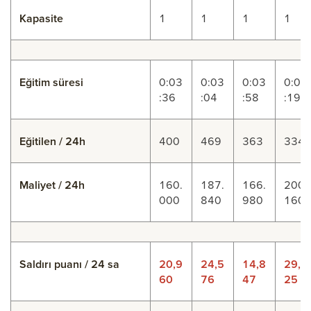
Kapasite
1
1
1
1
Eğitim süresi
0:03
0:03
0:03
0:04
:36
:04
:58
:19
Eğitilen / 24h
400
469
363
334
Maliyet / 24h
160.
187.
166.
200.
000
840
980
160
Saldırı puanı / 24 sa
20,9
24,5
14,8
29,0
60
76
47
25