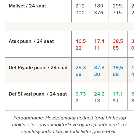
Maliyet / 24 saat
212.
189.
299.
20
000
376
715
27
Atak puanı / 24 saat
46,5
17,4
38,5
3,
22
11
85
0
Def Piyade puanı / 24 saat
25,3
37,8
19,5
10
68
30
68
46
Def Süvari puanı / 24 saat
9,73
24,2
17.1
6.
2
18
91
8
Feragatname: Hesaplamalar üçüncü taraf bir hesap
makinesine dayanmaktadır ve oyun içi değerlerden /
simülasyondan küçük farklılıklar gösterebilir.