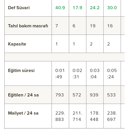
Def Süvari
40.9
17.9
24.2
30.0
9
Tahıl bakım masrafı
7
6
19
16
1
Kapasite
1
1
2
2
2
Eğitim süresi
0:01
0:02
0:03
0:05
0
:49
:31
:04
:24
:3
Eğitilen / 24 sa
793
572
939
533
5
Maliyet / 24 sa
229.
211.
178.
238.
2
883
714
448
697
7