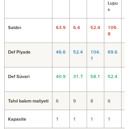
Lupu
ı
s
Saldırı
63.9
6.4
52.4
109.
7
8
Def Piyade
46.6
52.4
104.
69.6
1
1
7
Def Süvari
40.9
31.7
58.1
52.4
1
2
Tahıl bakım maliyeti
6
9
8
6
1
Kapasite
1
1
1
1
2