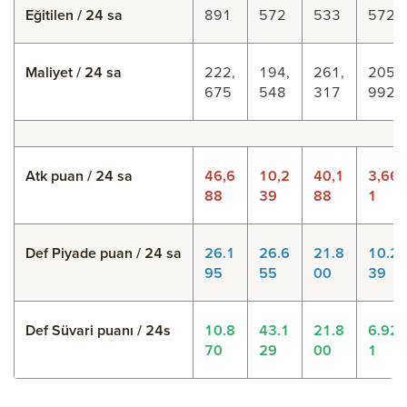
Eğitilen / 24 sa
891
572
533
572
Maliyet / 24 sa
222,
194,
261,
205,
675
548
317
992
Atk puan / 24 sa
46,6
10,2
40,1
3,66
88
39
88
1
Def Piyade puan / 24 sa
26.1
26.6
21.8
10.2
95
55
00
39
Def Süvari puanı / 24s
10.8
43.1
21.8
6.92
70
29
00
1