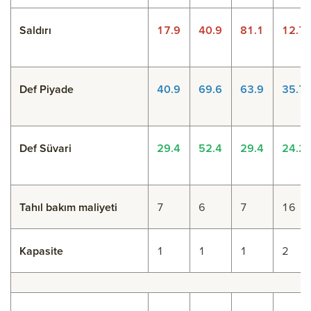
Saldırı
17.9
40.9
81.1
12.7
Def Piyade
40.9
69.6
63.9
35.7
Def Süvari
29.4
52.4
29.4
24.2
Tahıl bakım maliyeti
7
6
7
16
Kapasite
1
1
1
2