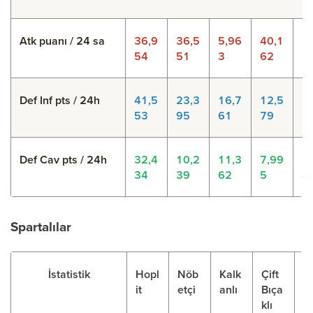
Atk puanı / 24 sa
36,9
36,5
5,96
40,1
3
54
51
3
62
1
Def Inf pts / 24h
41,5
23,3
16,7
12,5
2
53
95
61
79
1
Def Cav pts / 24h
32,4
10,2
11,3
7,99
2
34
39
62
5
4
Spartalılar
İstatistik
Hopl
Nöb
Kalk
Çift
El
it
etçi
anlı
Bıça
a
klı
At