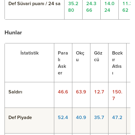
Def Süvari puanı / 24 sa
35.2
24.3
14.0
11.3
80
66
24
62
Hunlar
İstatistik
Para
Okç
Göz
Bozk
N
lı
u
cü
ır
nc
Ask
Atlıs
er
ı
Saldırı
46.6
63.9
12.7
150.
1
7
2
Def Piyade
52.4
40.9
35.7
47.2
1
7