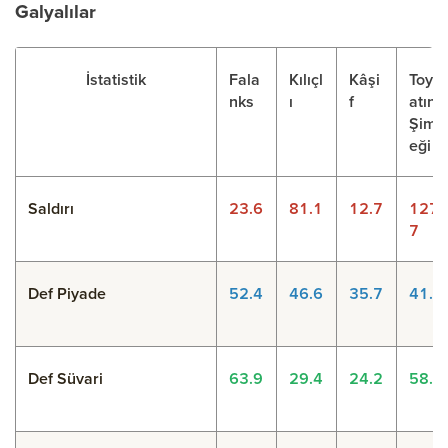
Galyalılar
İstatistik
Fala
Kılıçl
Kâşi
Toyt
nks
ı
f
atın
Şimş
eği
Saldırı
23.6
81.1
12.7
127.
7
Def Piyade
52.4
46.6
35.7
41.5
Def Süvari
63.9
29.4
24.2
58.7