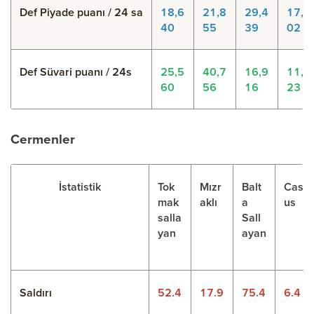
Def Piyade puanı / 24 sa
18,6
21,8
29,4
17,5
40
55
39
02
Def Süvari puanı / 24s
25,5
40,7
16,9
11,7
60
56
16
23
Cermenler
İstatistik
Tok
Mızr
Balt
Cas
mak
aklı
a
us
salla
Sall
yan
ayan
Saldırı
52.4
17.9
75.4
6.4