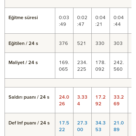
Eğitme süresi
0:03
0:02
0:04
0:04
0
:49
:47
:21
:44
:
Eğitilen / 24 s
376
521
330
303
4
Maliyet / 24 s
169.
234.
178.
242.
3
065
225
092
560
7
Saldırı puanı / 24 s
24.0
3.33
17.2
33.2
1
26
4
92
69
9
Def Inf puanı / 24 s
17.5
27.3
34.3
21.0
3
22
00
53
89
8