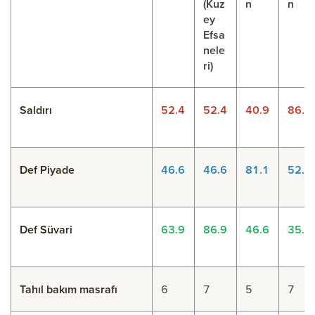
(Kuz
n
n
ey
Efsa
nele
ri)
Saldırı
52.4
52.4
40.9
86.9
Def Piyade
46.6
46.6
81.1
52.4
Def Süvari
63.9
86.9
46.6
35.1
Tahıl bakım masrafı
6
7
5
7