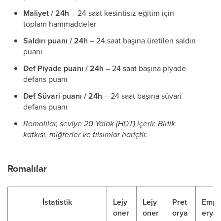
Maliyet / 24h
– 24 saat kesintisiz eğitim için
toplam hammaddeler
Saldırı puanı / 24h
– 24 saat başına üretilen saldırı
puanı
Def Piyade puanı / 24h
– 24 saat başına piyade
defans puanı
Def Süvari puanı / 24h
– 24 saat başına süvari
defans puanı
Romalılar, seviye 20 Yalak (HDT) içerir. Birlik
katkısı, miğferler ve tılsımlar hariçtir.
Romalılar
İstatistik
Lejy
Lejy
Pret
Emp
oner
oner
orya
erya