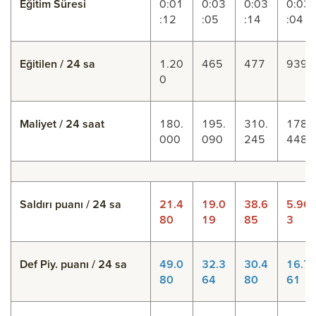
Eğitim Süresi
0:01
0:03
0:03
0:03
:12
:05
:14
:04
Eğitilen / 24 sa
1.20
465
477
939
0
Maliyet / 24 saat
180.
195.
310.
178.
000
090
245
448
Saldırı puanı / 24 sa
21.4
19.0
38.6
5.96
80
19
85
3
Def Piy. puanı / 24 sa
49.0
32.3
30.4
16.7
80
64
80
61