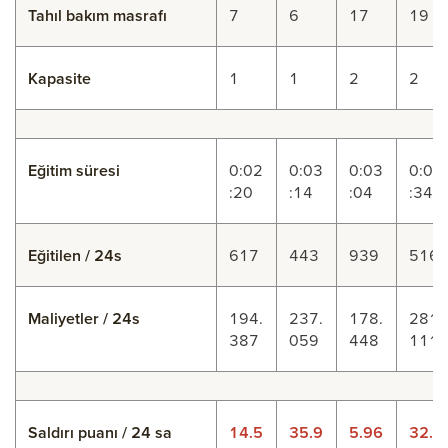
Tahıl bakım masrafı
7
6
17
19
Kapasite
1
1
2
2
Eğitim süresi
0:02
0:03
0:03
0:05
:20
:14
:04
:34
Eğitilen / 24s
617
443
939
516
Maliyetler / 24s
194.
237.
178.
281.
387
059
448
111
Saldırı puanı / 24 sa
14.5
35.9
5.96
32.9