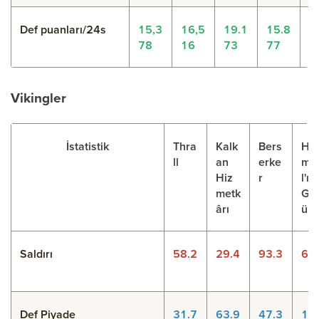
Def puanları/24s
15,3
16,5
19.1
15.8
2
78
16
73
77
3
Vikingler
İstatistik
Thra
Kalk
Bers
Hei
ll
an
erke
md
Hiz
r
l'ın
metk
Gö
ârı
ü
Saldırı
58.2
29.4
93.3
6.4
Def Piyade
31.7
63.9
47.3
17