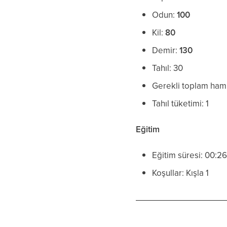
Odun:
100
Kil:
80
Demir:
130
Tahıl: 30
Gerekli toplam ha
Tahıl tüketimi: 1
Eğitim
Eğitim süresi: 00:2
Koşullar: Kışla 1