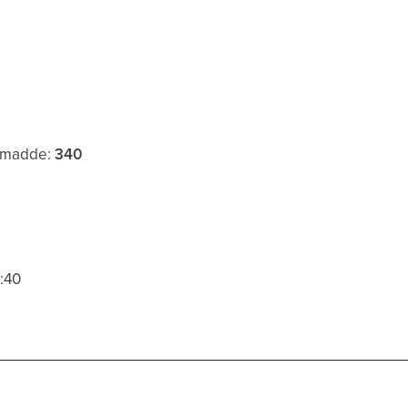
mmadde:
340
6:40