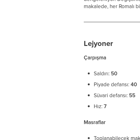
makalede, her Romalı bir
Lejyoner
Çarpışma
Saldırı:
50
Piyade defansı:
40
Süvari defansı:
55
Hız:
7
Masraflar
Toplanabilecek m