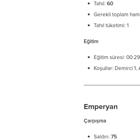
Tahıl:
60
Gerekli toplam ha
Tahıl tüketimi: 1
Eğitim
Eğitim süresi: 00:2
Koşullar: Demirci 1,
Emperyan
Çarpışma
Saldırı:
75