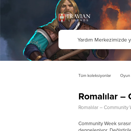
Tüm koleksiyonlar
Oyun 
Romalılar – 
Romalılar – Community We
Community Week sırasınd
dengeleniyor. Değiştiri