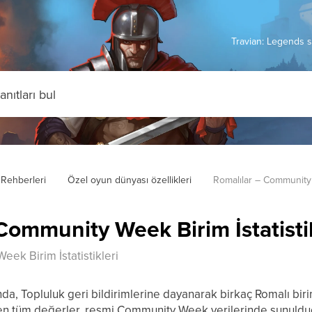
Travian: Legends s
Rehberleri
Özel oyun dünyası özellikleri
Romalılar – Community W
Community Week Birim İstatistik
ek Birim İstatistikleri
a, Topluluk geri bildirimlerine dayanarak birkaç Romalı bi
len tüm değerler, resmi Community Week verilerinde sunuldu