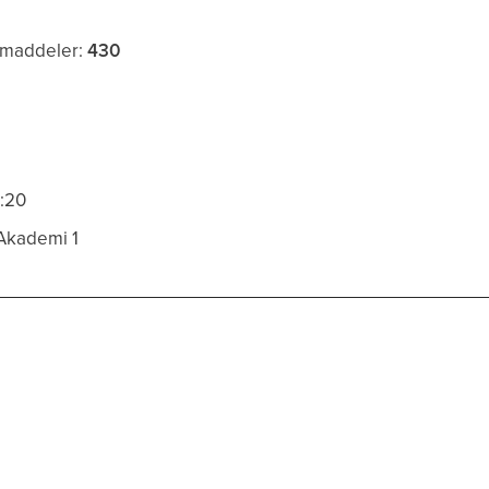
mmaddeler:
430
9:20
 Akademi 1