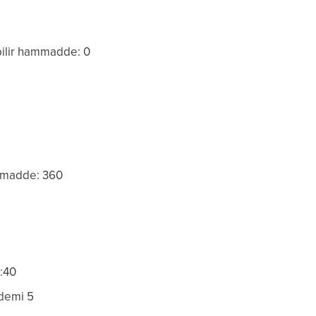
ilir hammadde: 0
mmadde: 360
2:40
ademi 5