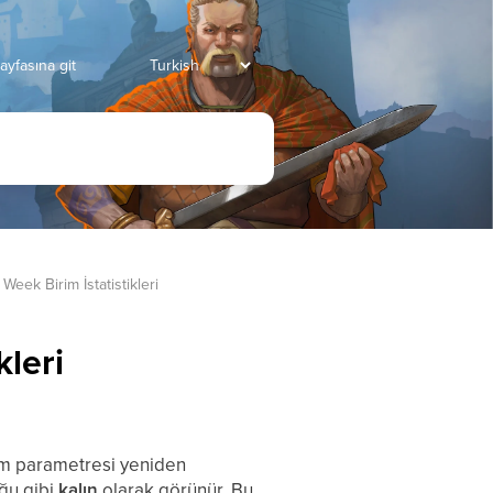
ayfasına git
eek Birim İstatistikleri
leri
rim parametresi yeniden
ğu gibi
kalın
olarak görünür. Bu