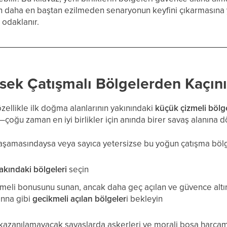
dan daha en baştan ezilmeden senaryonun keyfini çıkarmasına 
e odaklanır.
sek Çatışmalı Bölgelerden Kaçın
ellikle ilk doğma alanlarının yakınındaki
küçük çizmeli bölg
çoğu zaman en iyi birlikler için anında birer savaş alanına d
 aşamasındaysa veya sayıca yetersizse bu yoğun çatışma bölg
akındaki bölgeleri
seçin
zmeli bonusunu sunan, ancak daha geç açılan ve güvence altı
nna gibi
gecikmeli açılan bölgeler
i bekleyin
 kazanılamayacak savaşlarda askerleri ve morali boşa harcam