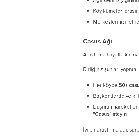
Ağır defans yığınları
Köy kümeleri arası
Merkezlerinizi feth
Casus Ağı
Araştırma hayatta kalmak
Birliğiniz şunları yapmalı
Her köyde
50+ cas
Başkentlerde ve kil
Düşman hareketleri
"Casus" atayın
İyi bir araştırma ağı, sür