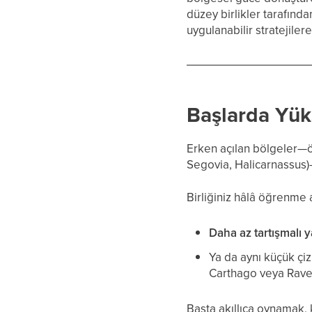
düzey birlikler tarafın
uygulanabilir stratejiler
Başlarda Yük
Erken açılan bölgeler—öz
Segovia, Halicarnassus)—
Birliğiniz hâlâ öğrenme
Daha az tartışmalı y
Ya da aynı küçük çi
Carthago veya Rave
Başta akıllıca oynamak,