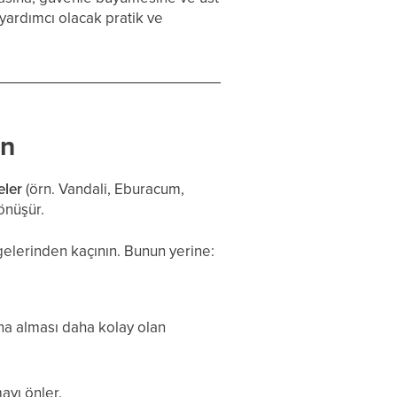
yardımcı olacak pratik ve
ın
eler
(örn. Vandali, Eburacum,
önüşür.
elerinden kaçının. Bunun yerine:
na alması daha kolay olan
ayı önler.