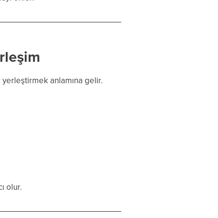
erleşim
y
yerleştirmek anlamına gelir.
ı olur.