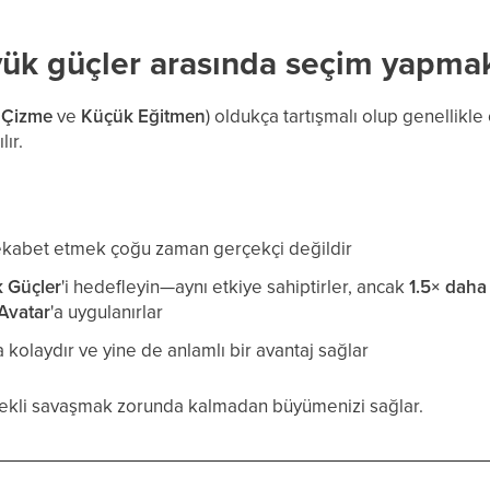
ük güçler arasında seçim yapma
 Çizme
ve
Küçük Eğitmen
) oldukça tartışmalı olup genellik
lır.
rekabet etmek çoğu zaman gerçekçi değildir
 Güçler
'i hedefleyin—aynı etkiye sahiptirler, ancak
1.5× daha 
Avatar
'a uygulanırlar
kolaydır ve yine de anlamlı bir avantaj sağlar
sürekli savaşmak zorunda kalmadan büyümenizi sağlar.