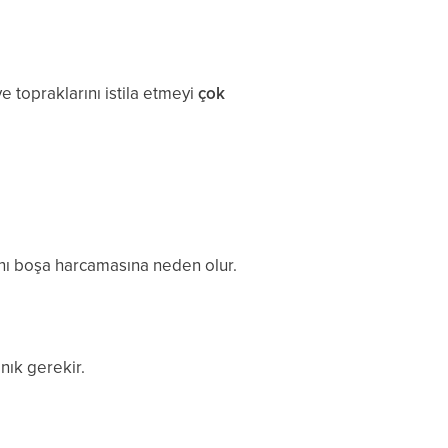
ve topraklarını istila etmeyi
çok
rını boşa harcamasına neden olur.
nık gerekir.