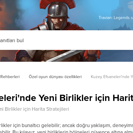
Travian: Legends s
Rehberleri
Özel oyun dünyası özellikleri
Kuzey Efsaneleri'nde Yeni
eri'nde Yeni Birlikler için Harit
Birlikler için Harita Stratejileri
likler için bunaltıcı gelebilir; ancak doğru yaklaşım, deneyimsiz
ilir. Bu kılavuz, yeni birliklerin bölgeleri güvence altına a