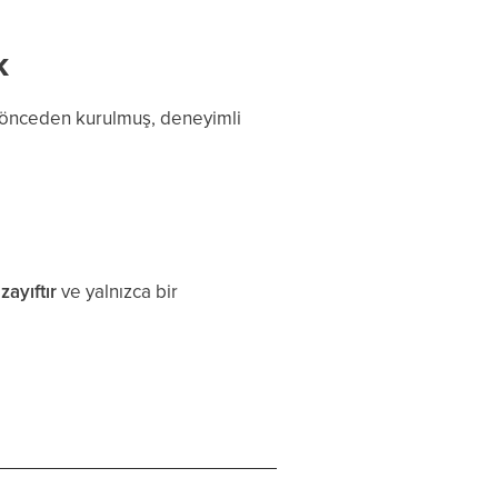
k
le önceden kurulmuş, deneyimli
zayıftır
ve yalnızca bir