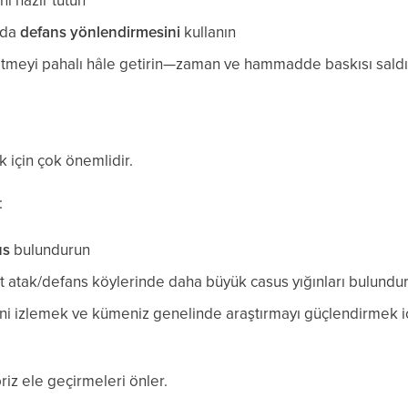
nı hazır tutun
nda
defans yönlendirmesini
kullanın
etmeyi pahalı hâle getirin—zaman ve hammadde baskısı saldır
 için çok önemlidir.
:
us
bulundurun
it atak/defans köylerinde daha büyük casus yığınları bulundu
ni izlemek ve kümeniz genelinde araştırmayı güçlendirmek i
priz ele geçirmeleri önler.