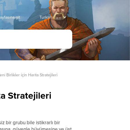
ayfasına git
 Birlikler için Harita Stratejileri
a Stratejileri
 bir grubu bile istikrarlı bir
lmasına, güvenle büyümesine ve üst