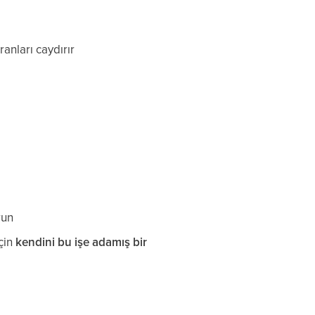
anları caydırır
run
çin
kendini bu işe adamış bir