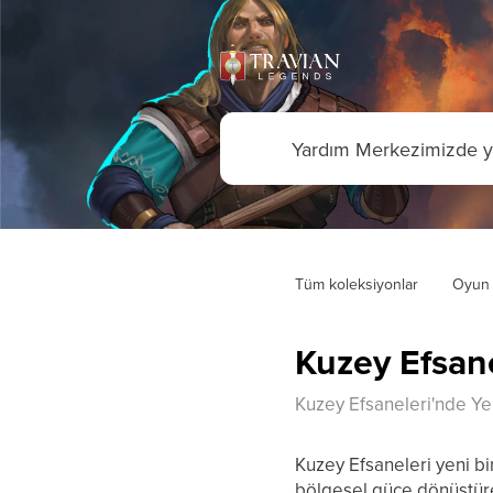
Tüm koleksiyonlar
Oyun 
Kuzey Efsanel
Kuzey Efsaneleri'nde Yeni 
Kuzey Efsaneleri yeni bir
bölgesel güce dönüştüreb