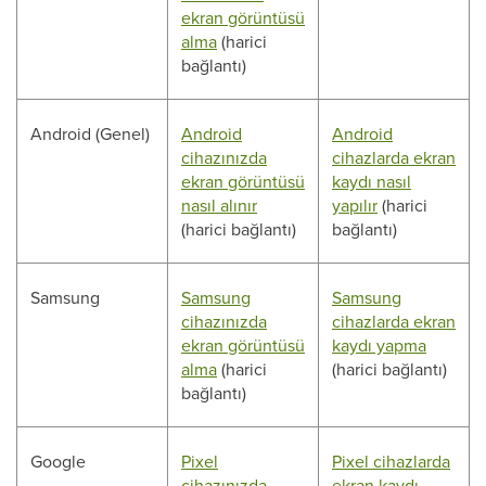
ekran görüntüsü
alma
(harici
bağlantı)
Android (Genel)
Android
Android
cihazınızda
cihazlarda ekran
ekran görüntüsü
kaydı nasıl
nasıl alınır
yapılır
(harici
(harici bağlantı)
bağlantı)
Samsung
Samsung
Samsung
cihazınızda
cihazlarda ekran
ekran görüntüsü
kaydı yapma
alma
(harici
(harici bağlantı)
bağlantı)
Google
Pixel
Pixel cihazlarda
cihazınızda
ekran kaydı