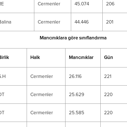
RE
Cermenler
45.074
206
Balina
Cermenler
44.446
201
Mancınıklara göre sınıflandırma
Birlik
Halk
Mancınıklar
Gün
S.H
Cermenler
26.116
221
DT
Cermenler
25.629
220
DT
Cermenler
25.585
220