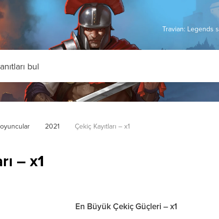
Travian: Legends s
 oyuncular
2021
Çekiç Kayıtları – x1
rı – x1
En Büyük Çekiç Güçleri – x1