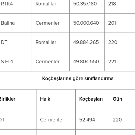
RTK4
Romalılar
50.357.180
218
Balina
Cermenler
50.000.640
201
DT
Romalılar
49.884.265
220
S.H-4
Cermenler
49.804.550
221
Koçbaşlarına göre sınıflandırma
Birlikler
Halk
Koçbaşları
Gün
DT
Cermenler
52.494
220