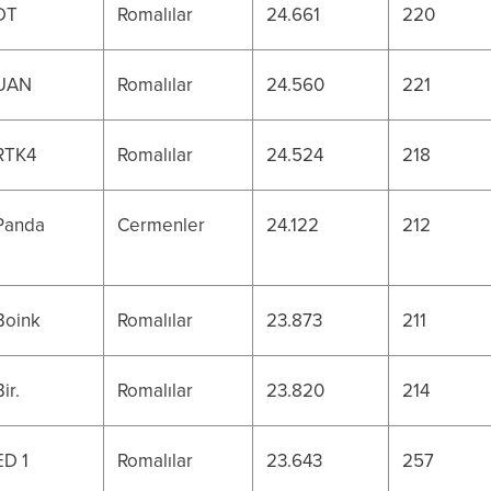
DT
Romalılar
24.661
220
UAN
Romalılar
24.560
221
RTK4
Romalılar
24.524
218
Panda
Cermenler
24.122
212
Boink
Romalılar
23.873
211
Bir.
Romalılar
23.820
214
ED 1
Romalılar
23.643
257