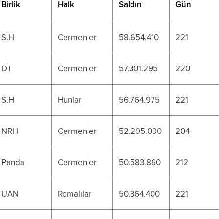
Birlik
Halk
Saldırı
Gün
S.H
Cermenler
58.654.410
221
DT
Cermenler
57.301.295
220
S.H
Hunlar
56.764.975
221
NRH
Cermenler
52.295.090
204
Panda
Cermenler
50.583.860
212
UAN
Romalılar
50.364.400
221