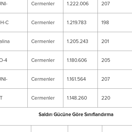
UNI-
Cermenler
1.222.006
207
.H-C
Cermenler
1.219.783
198
alina
Cermenler
1.205.243
201
O-4
Cermenler
1.180.606
205
UNI-
Cermenler
1.161.564
207
T
Cermenler
1.148.260
220
Saldırı Gücüne Göre Sınıflandırma