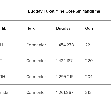
Buğday Tüketimine Göre Sınıflandırma
rlik
Halk
Buğday
Gün
.H
Cermenler
1.454.278
221
T
Cermenler
1.424.187
220
RH
Cermenler
1.295.215
204
anda
Cermenler
1.261.867
212