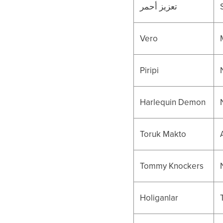
تعزيز أحمر
Vero
Piripi
Harlequin Demon
Toruk Makto
Tommy Knockers
Holiganlar