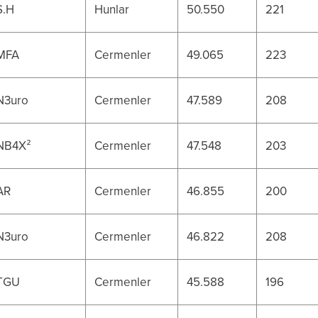
S.H
Hunlar
50.550
221
MFA
Cermenler
49.065
223
N3uro
Cermenler
47.589
208
NB4X²
Cermenler
47.548
203
AR
Cermenler
46.855
200
N3uro
Cermenler
46.822
208
TGU
Cermenler
45.588
196