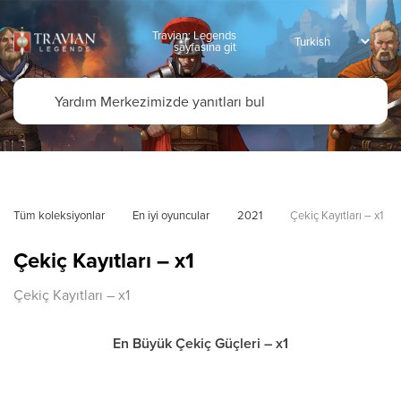
Travian: Legends
sayfasına git
Tüm koleksiyonlar
En iyi oyuncular
2021
Çekiç Kayıtları – x1
Çekiç Kayıtları – x1
Çekiç Kayıtları – x1
En Büyük Çekiç Güçleri – x1