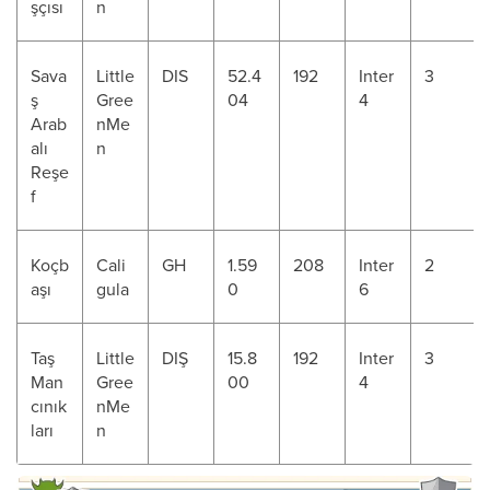
şçısı
n
Sava
Little
DIS
52.4
192
Inter
3
ş
Gree
04
4
Arab
nMe
alı
n
Reşe
f
Koçb
Cali
GH
1.59
208
Inter
2
aşı
gula
0
6
Taş
Little
DIŞ
15.8
192
Inter
3
Man
Gree
00
4
cınık
nMe
ları
n