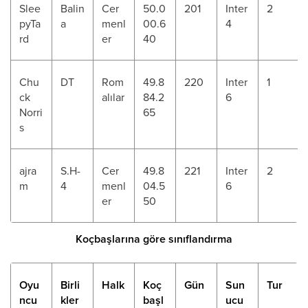
Slee
Balin
Cer
50.0
201
Inter
2
pyTa
a
menl
00.6
4
rd
er
40
Chu
DT
Rom
49.8
220
Inter
1
ck
alılar
84.2
6
Norri
65
s
ajra
S.H-
Cer
49.8
221
Inter
2
m
4
menl
04.5
6
er
50
Koçbaşlarına göre sınıflandırma
Oyu
Birli
Halk
Koç
Gün
Sun
Tur
ncu
kler
başl
ucu