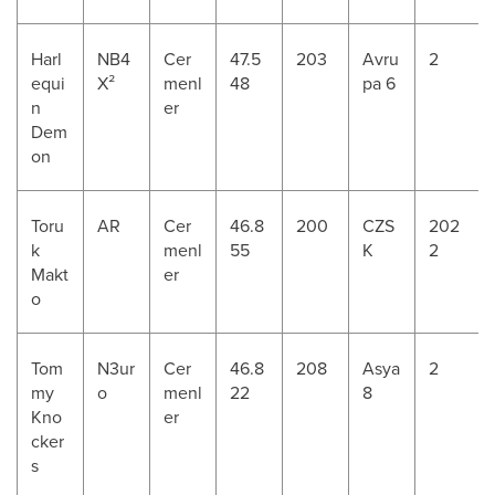
Harl
NB4
Cer
47.5
203
Avru
2
equi
X²
menl
48
pa 6
n
er
Dem
on
Toru
AR
Cer
46.8
200
CZS
202
k
menl
55
K
2
Makt
er
o
Tom
N3ur
Cer
46.8
208
Asya
2
my
o
menl
22
8
Kno
er
cker
s