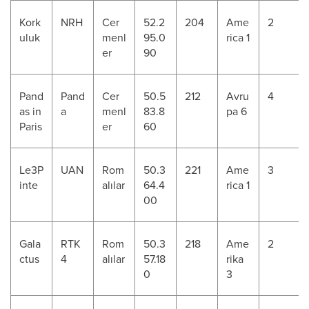
Kork
NRH
Cer
52.2
204
Ame
2
uluk
menl
95.0
rica 1
er
90
Pand
Pand
Cer
50.5
212
Avru
4
as in
a
menl
83.8
pa 6
Paris
er
60
Le3P
UAN
Rom
50.3
221
Ame
3
inte
alılar
64.4
rica 1
00
Gala
RTK
Rom
50.3
218
Ame
2
ctus
4
alılar
57.18
rika
0
3