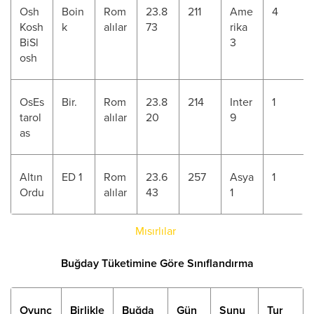
Osh
Boin
Rom
23.8
211
Ame
4
Kosh
k
alılar
73
rika
BiSl
3
osh
OsEs
Bir.
Rom
23.8
214
Inter
1
tarol
alılar
20
9
as
Altın
ED 1
Rom
23.6
257
Asya
1
Ordu
alılar
43
1
Mısırlılar
Buğday Tüketimine Göre Sınıflandırma
Oyunc
Birlikle
Buğda
Gün
Sunu
Tur