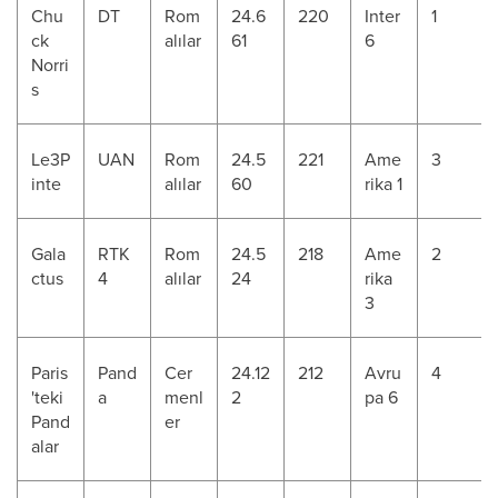
Chu
DT
Rom
24.6
220
Inter
1
ck
alılar
61
6
Norri
s
Le3P
UAN
Rom
24.5
221
Ame
3
inte
alılar
60
rika 1
Gala
RTK
Rom
24.5
218
Ame
2
ctus
4
alılar
24
rika
3
Paris
Pand
Cer
24.12
212
Avru
4
'teki
a
menl
2
pa 6
Pand
er
alar