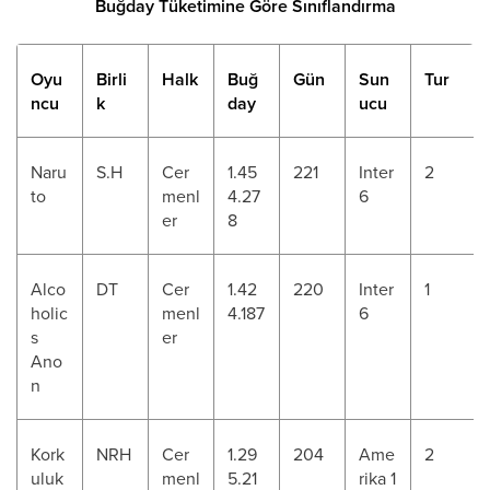
Buğday Tüketimine Göre Sınıflandırma
Oyu
Birli
Halk
Buğ
Gün
Sun
Tur
ncu
k
day
ucu
Naru
S.H
Cer
1.45
221
Inter
2
to
menl
4.27
6
er
8
Alco
DT
Cer
1.42
220
Inter
1
holic
menl
4.187
6
s
er
Ano
n
Kork
NRH
Cer
1.29
204
Ame
2
uluk
menl
5.21
rika 1