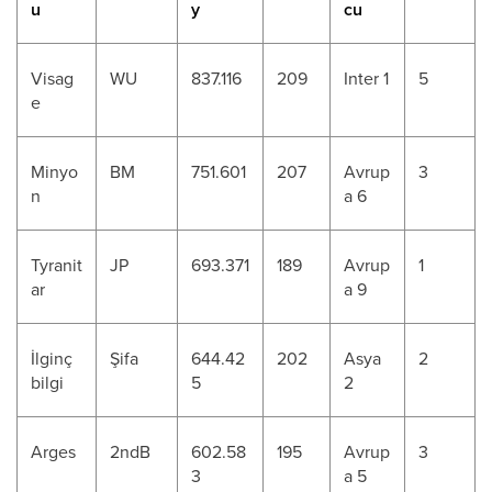
u
y
cu
Visag
WU
837.116
209
Inter 1
5
e
Minyo
BM
751.601
207
Avrup
3
n
a 6
Tyranit
JP
693.371
189
Avrup
1
ar
a 9
İlginç
Şifa
644.42
202
Asya
2
bilgi
5
2
Arges
2ndB
602.58
195
Avrup
3
3
a 5