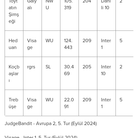
Toyt
Galy
NW
105.
204
Dahi
2
atın
alı
U
319
li 10
Şimş
eği
Hed
Visa
WU
124.
209
Inter
5
uan
ge
443
1
Koçb
rgrs
SL
30.4
205
Inter
2
aşlar
69
10
ı
Treb
Visa
WU
22.0
209
Inter
5
üşe
ge
91
1
JudgeBandit - Avrupa 2, 5. Tur (Eylül 2024)
Visage - Inter 1, 5. Tur (Eylül 2024)