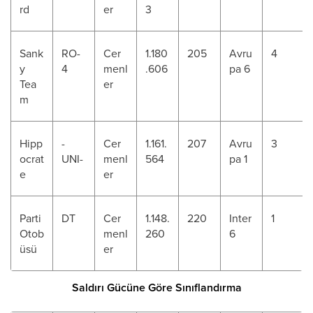
rd
er
3
Sank
RO-
Cer
1.180
205
Avru
4
y
4
menl
.606
pa 6
Tea
er
m
Hipp
-
Cer
1.161.
207
Avru
3
ocrat
UNI-
menl
564
pa 1
e
er
Parti
DT
Cer
1.148.
220
Inter
1
Otob
menl
260
6
üsü
er
Saldırı Gücüne Göre Sınıflandırma