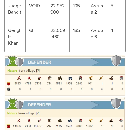
Judge
VOID
22.952.
195
Avrup
5
Bandit
900
a 2
Gengh
GH
22.059
185
Avrup
4
is
.460
a 6
Khan