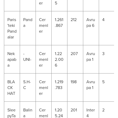
er
5
Paris
Pand
Cer
1.261
212
Avru
4
'teki
a
menl
.867
pa 6
Pand
er
alar
Nek
-
Cer
1.22
207
Avru
3
apab
UNI-
menl
2.00
pa 1
a
er
6
BLA
S.H-
Cer
1.219
198
Avru
5
CK
C
menl
.783
pa 1
HAT
er
Slee
Balin
Cer
1.20
201
Inter
2
pyTa
a
menl
5.24
4