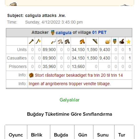
Galyalılar
Buğday Tüketimine Göre Sınıflandırma
Oyunc
Birlik
Buğda
Gün
Sunu
Tur