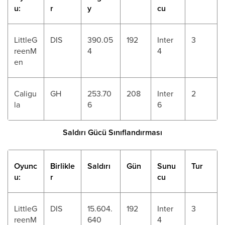
u:
r
y
cu
LittleG
DIS
390.05
192
Inter
3
reenM
4
4
en
Caligu
GH
253.70
208
Inter
2
la
6
6
Saldırı Gücü Sınıflandırması
Oyunc
Birlikle
Saldırı
Gün
Sunu
Tur
u:
r
cu
LittleG
DIS
15.604.
192
Inter
3
reenM
640
4