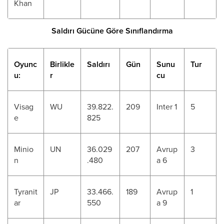
Khan
Saldırı Gücüne Göre Sınıflandırma
Oyunc
Birlikle
Saldırı
Gün
Sunu
Tur
u:
r
cu
Visag
WU
39.822.
209
Inter 1
5
e
825
Minio
UN
36.029
207
Avrup
3
n
.480
a 6
Tyranit
JP
33.466.
189
Avrup
1
ar
550
a 9