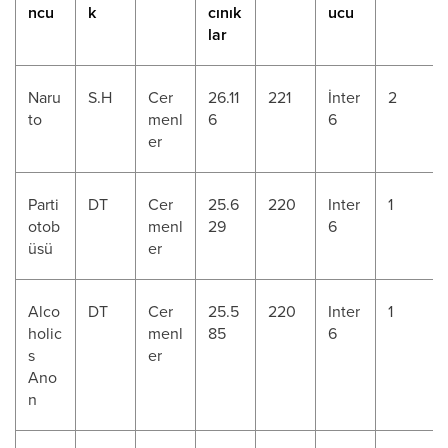
ncu
k
cınık
ucu
lar
Naru
S.H
Cer
26.11
221
İnter
2
to
menl
6
6
er
Parti
DT
Cer
25.6
220
Inter
1
otob
menl
29
6
üsü
er
Alco
DT
Cer
25.5
220
Inter
1
holic
menl
85
6
s
er
Ano
n