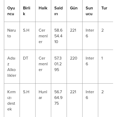
Oyu
Birli
Halk
Sald
Gün
Sun
Tur
ncu
k
ırı
ucu
Naru
S.H
Cer
58.6
221
Inter
2
to
menl
54.4
6
er
10
Adsı
DT
Cer
57.3
220
Inter
1
z
menl
01.2
6
Alko
er
95
likler
Kırm
S.H
Hunl
56.7
221
Inter
2
ızı
ar
64.9
6
dest
75
ek