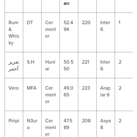
arı
Rum
DT
Cer
52.4
220
Inter
1
&
menl
94
6
Whis
er
ky
تعزيز
S.H
Hunl
50.5
221
Inter
2
أحمر
ar
50
6
Vero
MFA
Cer
49.0
223
Arap
2
menl
65
lar 6
er
Piripi
N3ur
Cer
47.5
208
Asya
2
o
menl
89
8
er