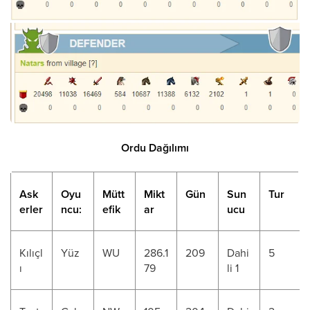
Ordu Dağılımı
Ask
Oyu
Mütt
Mikt
Gün
Sun
Tur
erler
ncu:
efik
ar
ucu
Kılıçl
Yüz
WU
286.1
209
Dahi
5
ı
79
li 1