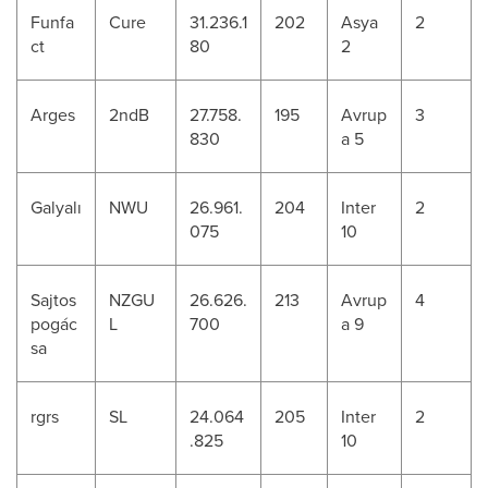
Funfa
Cure
31.236.1
202
Asya
2
ct
80
2
Arges
2ndB
27.758.
195
Avrup
3
830
a 5
Galyalı
NWU
26.961.
204
Inter
2
075
10
Sajtos
NZGU
26.626.
213
Avrup
4
pogác
L
700
a 9
sa
rgrs
SL
24.064
205
Inter
2
.825
10