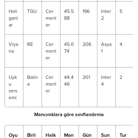
Holi
TGU
Cer
45.5
196
Inter
5
ganl
menl
88
2
ar
er
Viya
RE
Cer
45.0
206
Asya
4
na
menl
74
1
er
Uyk
Balin
Cer
44.4
201
Inter
2
u
a
menl
46
4
sers
er
emi
Mancınıklara göre sınıflandırma
Oyu
Birli
Halk
Man
Gün
Sun
Tur