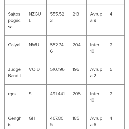
Sajtos
NZGU
555.52
213
Avrup
4
pogác
L
3
a 9
sa
Galyalı
NWU
552.74
204
Inter
2
6
10
Judge
VOID
510.196
195
Avrup
5
Bandit
a 2
rgrs
SL
491.441
205
Inter
2
10
Gengh
GH
467.80
185
Avrup
4
is
5
a 6