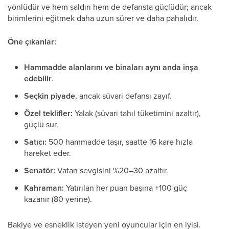
yönlüdür ve hem saldırı hem de defansta güçlüdür; ancak
birimlerini eğitmek daha uzun sürer ve daha pahalıdır.
Öne çıkanlar:
Hammadde alanlarını ve binaları aynı anda inşa
edebilir
.
Seçkin piyade
, ancak süvari defansı zayıf.
Özel teklifler:
Yalak (süvari tahıl tüketimini azaltır),
güçlü sur.
Satıcı:
500 hammadde taşır, saatte 16 kare hızla
hareket eder.
Senatör:
Vatan sevgisini %20–30 azaltır.
Kahraman:
Yatırılan her puan başına +100 güç
kazanır (80 yerine).
Bakiye ve esneklik isteyen yeni oyuncular için en iyisi.