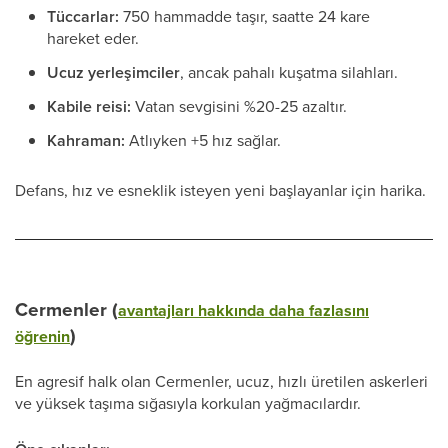
Tüccarlar:
750 hammadde taşır, saatte 24 kare
hareket eder.
Ucuz yerleşimciler
, ancak pahalı kuşatma silahları.
Kabile reisi:
Vatan sevgisini %20-25 azaltır.
Kahraman:
Atlıyken +5 hız sağlar.
Defans, hız ve esneklik isteyen yeni başlayanlar için harika.
Cermenler (
avantajları hakkında daha fazlasını
)
öğrenin
En agresif halk olan Cermenler, ucuz, hızlı üretilen askerleri
ve yüksek taşıma sığasıyla korkulan yağmacılardır.