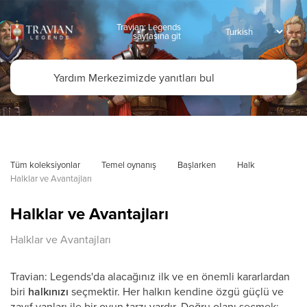
Travian: Legends
sayfasına git
Tüm koleksiyonlar
Temel oynanış
Başlarken
Halk
Halklar ve Avantajları
Halklar ve Avantajları
Halklar ve Avantajları
Travian: Legends'da alacağınız ilk ve en önemli kararlardan
biri
halkınızı
seçmektir. Her halkın kendine özgü güçlü ve
zayıf yanları ile bir oyun tarzı vardır. Doğru olanı seçmek;