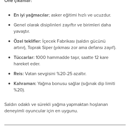
Öne çıkanlar:
En iyi yağmacılar
; asker eğitimi hızlı ve ucuzdur.
Genel olarak disiplinleri zayıftır ve birimleri daha
yavaştır.
Özel teklifler:
İçecek Fabrikası (saldırı gücünü
artırır), Toprak Siper (yıkması zor ama defansı zayıf).
Tüccarlar:
1000 hammadde taşır, saatte 12 kare
hareket eder.
Reis:
Vatan sevgisini %20-25 azaltır.
Kahraman:
Yağma bonusu sağlar (sığınak dip limiti
%20).
Saldırı odaklı ve sürekli yağma yapmaktan hoşlanan
deneyimli oyuncular için en uygunu.