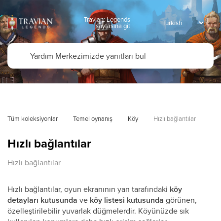
Travian: Legends
sayfasına git
Tüm koleksiyonlar
Temel oynanış
Köy
Hızlı bağlantılar
Hızlı bağlantılar
Hızlı bağlantılar
Hızlı bağlantılar, oyun ekranının yan tarafındaki
köy
detayları kutusunda
ve
köy listesi kutusunda
görünen,
özelleştirilebilir yuvarlak düğmelerdir. Köyünüzde sık