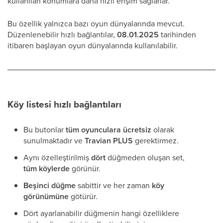
kullanılan konumlara daha hızlı erişim sağlarlar.
Bu özellik yalnızca bazı oyun dünyalarında mevcut.
Düzenlenebilir hızlı bağlantılar,
08.01.2025
tarihinden
itibaren başlayan oyun dünyalarında kullanılabilir.
Köy listesi hızlı bağlantıları
Bu butonlar
tüm oyunculara ücretsiz
olarak
sunulmaktadır ve
Travian PLUS
gerektirmez.
Aynı özelleştirilmiş
dört
düğmeden oluşan set,
tüm köylerde
görünür.
Beşinci düğme
sabittir ve her zaman
köy
görünümüne
götürür.
Dört ayarlanabilir düğmenin hangi özelliklere