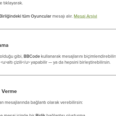
e tıklayarak.
Birliğindeki tüm Oyuncular
mesajı alır.
Mesaj Arşivi
lama
 olduğu gibi,
BBCode
kullanarak mesajlarını biçimlendirebilir
u>altı çizili</u> yapabilir — ya da hepsini birleştirebilirsin.
ı Verme
n mesajlarında bağlantı olarak verebilirsin:
nde mesaj içinde bir
Birlik
bağlantısı oluşturma.