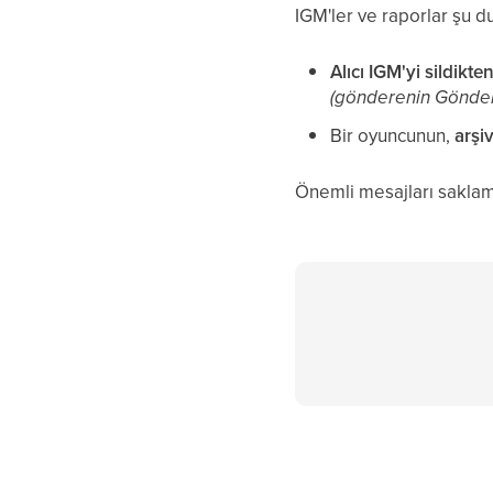
IGM'ler ve raporlar şu d
Alıcı IGM'yi sildikt
(gönderenin Gönderi
Bir oyuncunun,
arşi
Önemli mesajları saklam