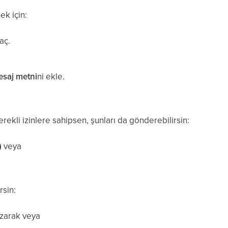
k için:
aç.
saj metni
ni ekle.
ekli izinlere sahipsen, şunları da gönderebilirsin:
)
veya
rsin:
zarak veya