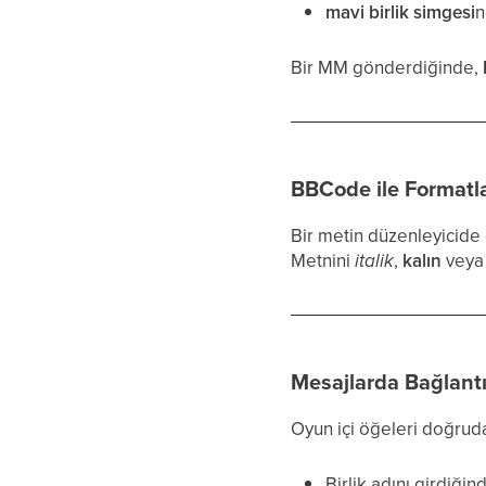
mavi birlik simgesi
n
Bir MM gönderdiğinde,
BBCode ile Format
Bir metin düzenleyicide
Metnini
italik
,
kalın
veya <
Mesajlarda Bağlant
Oyun içi öğeleri doğruda
Birlik adını girdiği