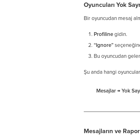
Oyuncuları Yok Sa
Bir oyuncudan mesaj alm
Profiline
gidin.
“Ignore”
seçeneğine 
Bu oyuncudan gelen 
Şu anda hangi oyuncuları
Mesajlar → Yok Sa
Mesajların ve Rapor