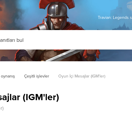
Travian: Legends s
 oynanış
Çeşitli işlevler
Oyun İçi Mesajlar (IGM'ler)
ajlar (IGM'ler)
r)