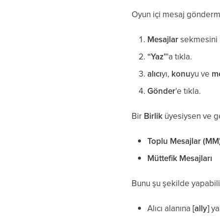
Oyun içi mesaj gönderme
Mesajlar
sekmesini 
“Yaz”
'a tıkla.
alıcı
yı,
konu
yu ve
me
Gönder
'e tıkla.
Bir
Birlik
üyesiysen ve ger
Toplu Mesajlar (MM
Müttefik Mesajları
Bunu şu şekilde yapabili
Alıcı alanına
[ally]
ya