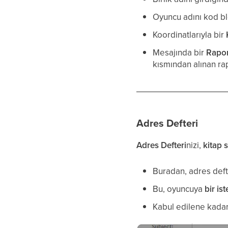
Oyuncu adını kod bl
Koordinatlarıyla bir
Mesajında bir
Rapo
kısmından alınan rap
Adres Defteri
Adres Defteri
nizi,
kitap 
Buradan, adres def
Bu, oyuncuya
bir is
Kabul edilene kadar