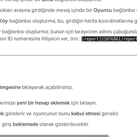
okları arasına girdiğinde mesaj içinde bir
Oyuncu
bağlantısı
Köy
bağlantısı oluşturma; bu, girdiğin harita koordinatlarına g
r
bağlantısı oluşturma; bunun için tarayıcının adres çubuğund
or ID numarasına ihtiyacın var; örn.:
[report]2187686[/repor
simgesine
tıklayarak açabilirsiniz.
terinize
yeni bir hesap eklemek
için tıklayın.
tek
gönderir ve oyuncunun bunu
kabul etmesi
gerekir.
 giriş
beklemede
olarak gösterilecektir.