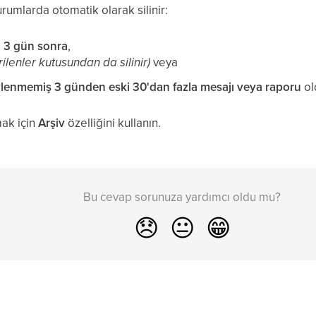
urumlarda otomatik olarak silinir:
en 3 gün sonra
,
lenler kutusundan da silinir)
veya
vlenmemiş
3 günden eski 30'dan fazla mesajı veya raporu
ol
ak için
Arşiv
özelliğini kullanın.
Bu cevap sorunuza yardımcı oldu mu?
😞
😐
😁