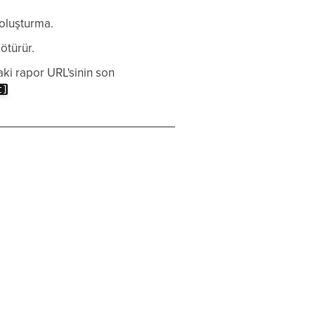
 oluşturma.
ötürür.
aki rapor URL'sinin son
t]