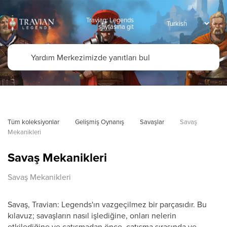
Travian: Legends
sayfasına git
Tüm koleksiyonlar
Gelişmiş Oynanış
Savaşlar
Savaş 
Mekanikleri
Savaş Mekanikleri
Savaş Mekanikleri
Savaş, Travian: Legends'ın vazgeçilmez bir parçasıdır. Bu
kılavuz; savaşların nasıl işlediğine, onları nelerin
etkilediğine ve çatışmadan önce, çatışma sırasında ve