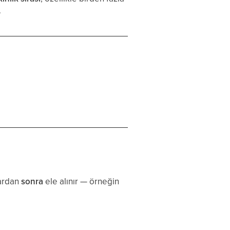
.
lardan
sonra
ele alınır — örneğin