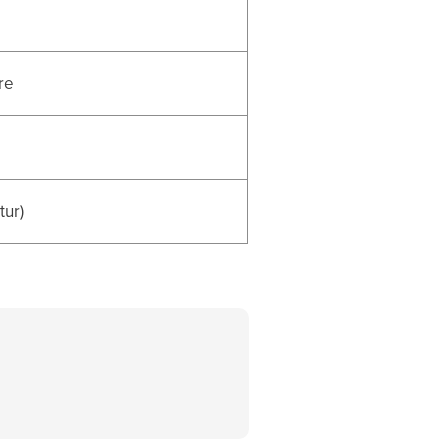
re
tur)