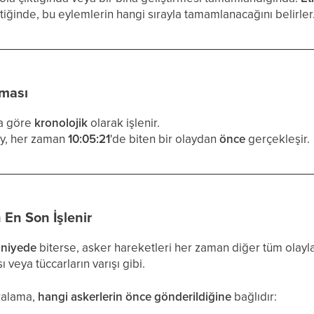
iğinde, bu eylemlerin hangi sırayla tamamlanacağını belirler
aması
na göre
kronolojik
olarak işlenir.
lay, her zaman
10:05:21
'de biten bir olaydan
önce
gerçekleşir.
En Son İşlenir
aniyede
biterse, asker hareketleri her zaman diğer tüm olay
veya tüccarların varışı gibi.
ralama,
hangi askerlerin önce gönderildiğine
bağlıdır: