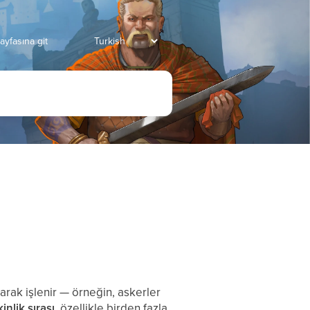
ayfasına git
arak işlenir — örneğin, askerler
kinlik sırası
, özellikle birden fazla