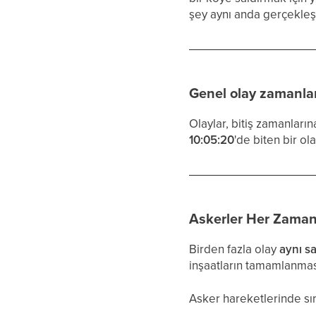
şey aynı anda gerçekleşt
Genel olay zamanl
Olaylar, bitiş zamanları
10:05:20
'de biten bir o
Askerler Her Zaman 
Birden fazla olay
aynı s
inşaatların tamamlanması 
Asker hareketlerinde sı