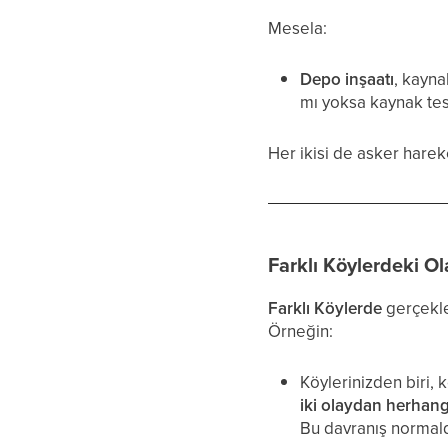
Mesela:
Depo inşaatı
, kayna
mı yoksa kaynak tes
Her ikisi de asker harek
Farklı Köylerdeki Ol
Farklı Köylerde
gerçekle
Örneğin:
Köylerinizden biri, 
iki olaydan herhang
Bu davranış normald