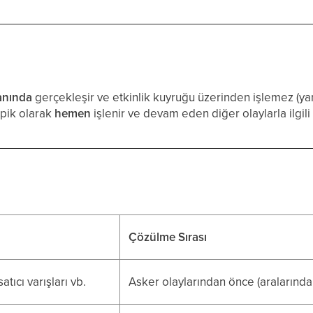
anında
gerçekleşir ve etkinlik kuyruğu üzerinden işlemez (ya
ipik olarak
hemen
işlenir ve devam eden diğer olaylarla ilgili 
Çözülme Sırası
tıcı varışları vb.
Asker olaylarından önce (aralarında 