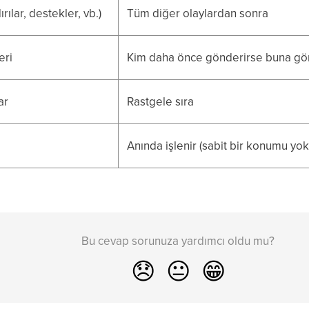
rılar, destekler, vb.)
Tüm diğer olaylardan sonra
eri
Kim daha önce gönderirse buna gö
ar
Rastgele sıra
Anında işlenir (sabit bir konumu yok
Bu cevap sorunuza yardımcı oldu mu?
😞
😐
😁