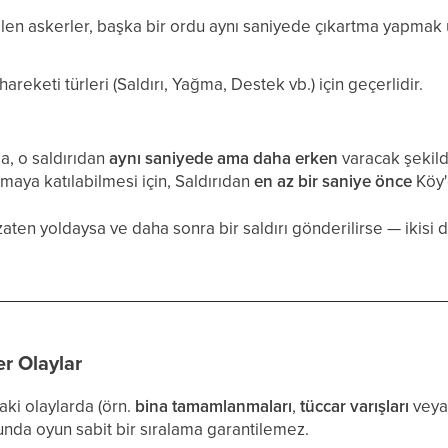
en askerler, başka bir ordu aynı saniyede çıkartma yapmak ü
areketi türleri (Saldırı, Yağma, Destek vb.) için geçerlidir.
sa, o saldırıdan
aynı saniyede ama daha erken
varacak şeki
maya katılabilmesi için, Saldırıdan
en az bir saniye önce
Köy'
 zaten yoldaysa ve daha sonra bir saldırı gönderilirse — ikisi
er Olaylar
aki olaylarda (örn.
bina tamamlanmaları
,
tüccar varışları
vey
da oyun sabit bir sıralama garantilemez.