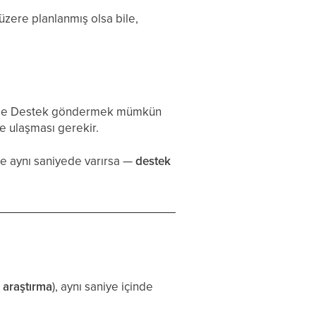
zere planlanmış olsa bile,
lde Destek göndermek mümkün
e ulaşması gerekir.
 de aynı saniyede varırsa —
destek
a
araştırma
), aynı saniye içinde