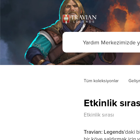
Tüm koleksiyonlar
Geliş
Etkinlik sıras
Etkinlik sırası
Travian: Legends
'daki 
bir köye saldırmak için 