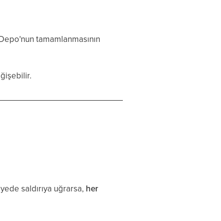
 Depo'nun tamamlanmasının
işebilir.
iyede saldırıya uğrarsa,
her