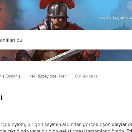
Travian: Legends s
miş Oynanış
İleri düzey özellikler
Etkinlik sırası
ı
birçok eylem, bir geri sayımın ardından gerçekleşen
olaylar
ol
yola çıktığında veya bir bina geliştirmesi tamamlandığında.
Et