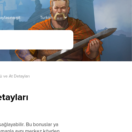
ayfasına git
 ve At Detayları
tayları
ağlayabilir. Bu bonuslar ya
ramanla aynı merkez köyden