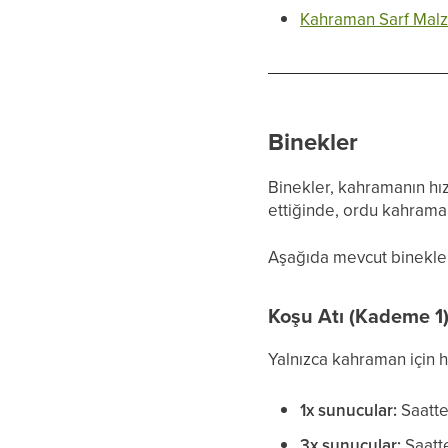
Kahraman Sarf Mal
Binekler
Binekler, kahramanın hızın
ettiğinde, ordu kahrama
Aşağıda mevcut binekleri 
Koşu Atı (Kademe 1
Yalnızca kahraman için h
1x sunucular:
Saatte
3x sunucular:
Saatt