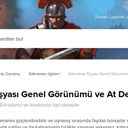
Travian: Legends s
miş Oynanış
Kahraman öğeleri
Kahraman Eşyası Genel Görünümü
yası Genel Görünümü ve At De
örünümü ve bineklerle ilgili detaylar
anını güçlendirebilir ve oynanış sırasında faydalı bonuslar s
da sağlar ya da kahramanla birlikte savaşan askerleri, kah