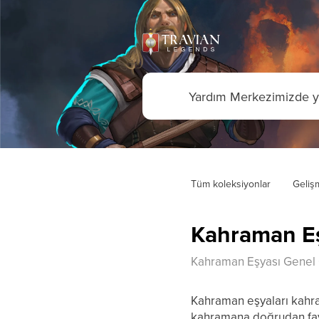
Tüm koleksiyonlar
Geliş
Kahraman Eş
Kahraman Eşyası Genel G
Kahraman eşyaları kahram
kahramana doğrudan fay