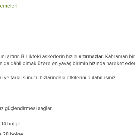
zemeleri
ı artırır. Birlikteki askerlerin hızını
artırmazlar
. Kahraman bir
n da dâhil olmak üzere en yavaş birimin hızında hareket eder
ve farklı sunucu hızlarındaki etkilerini bulabilirsiniz.
)
ız güçlendirmesi sağlar.
 14 bölge
e 28 bölge