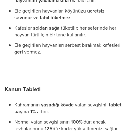
hayvanları yakalamasına
olanak tanır.
Ele geçirilen hayvanlar, köyünüzü
ücretsiz
savunur ve tahıl tüketmez
.
Kafesler
soldan sağa
tüketilir; her seferinde her
hayvan türü için bir tane kullanılır.
Ele geçirilen hayvanları serbest bırakmak kafesleri
geri
vermez.
Kanun Tableti
Kahramanın
yaşadığı köyde
vatan sevgisini,
tablet
başına 1%
artırır.
Normal vatan sevgisi sınırı
100%
'dür; ancak
levhalar bunu
125%
'e kadar yükseltmenizi sağlar.