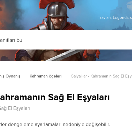
Travian: Legends s
miş Oynanış
Kahraman öğeleri
Galyalılar - Kahramanın Sağ El Eşy
 Kahramanın Sağ El Eşyaları
Sağ El Eşyaları
ler dengeleme ayarlamaları nedeniyle değişebilir.