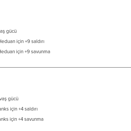
aş gücü
eduan için +9 saldırı
Heduan için +9 savunma
vaş gücü
ks için +4 saldırı
anks için +4 savunma