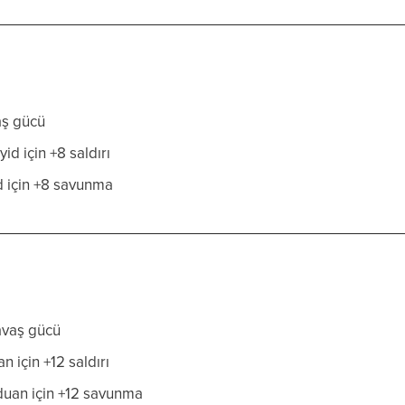
aş gücü
d için +8 saldırı
d için +8 savunma
avaş gücü
 için +12 saldırı
uan için +12 savunma