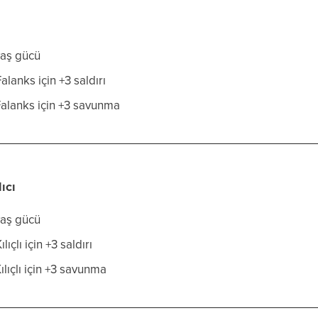
aş gücü
lanks için +3 saldırı
alanks için +3 savunma
ıcı
aş gücü
ıçlı için +3 saldırı
lıçlı için +3 savunma