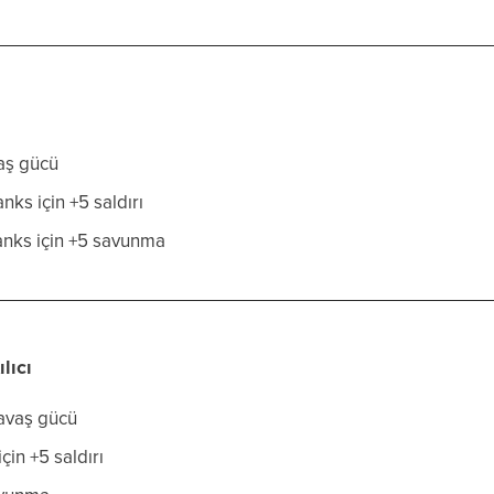
aş gücü
ks için +5 saldırı
anks için +5 savunma
lıcı
avaş gücü
için +5 saldırı