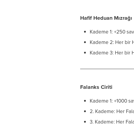
Hafif Heduan Mızrağı
Kademe 1: +250 sav
Kademe 2: Her bir H
Kademe 3: Her bir 
Falanks Ciriti
Kademe 1: +1000 sa
2. Kademe: Her Falan
3. Kademe: Her Fal