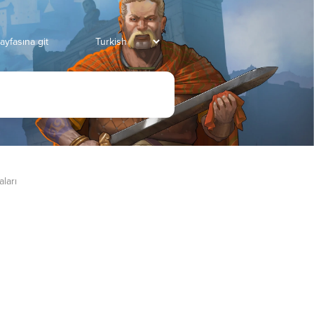
ayfasına git
aları