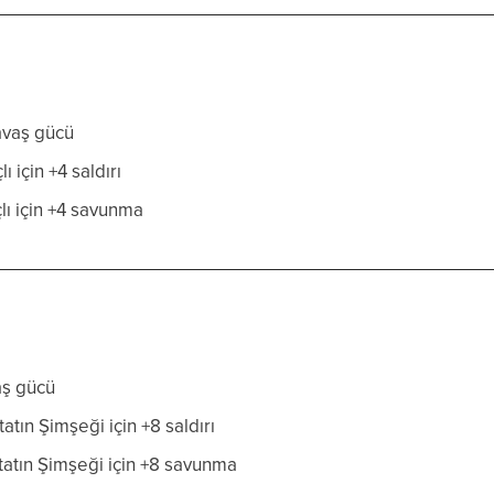
avaş gücü
ı için +4 saldırı
lı için +4 savunma
aş gücü
tın Şimşeği için +8 saldırı
atın Şimşeği için +8 savunma