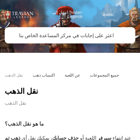
انتقل إلى Travian:
Legends
جميع المجموعات
عن اللعبة
اكتساب ذهب
نقل الذهب
نقل الذهب
نقل الذهب
ما هو نقل الذهب؟
عند انتهاء
سيرفر
اللعبة أو
حذف حسابك
، يمكنك نقل أي
ذهب تم