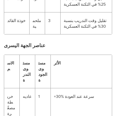
25% في الثكنة العسكرية
تقليل وقت التدريب بنسبة
3
ملحم
خوذة القائد
30% في الثكنة العسكرية
ية
عناصر الجهة اليسرى
الأثر
مست
مست
الاس
وى
وى
م
الجود
الندر
ة
ة
+30% سرعة عند العودة
1
عاديه
خري
طة
مصغّ
رة