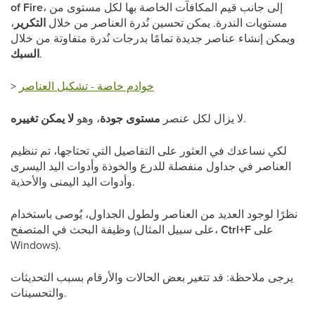
، إلى جانب قيم المكافآت الخاصة بها لكل مستوى من
of Fire
مستويات الندرة. يمكن تحسين نُدرة العناصر من خلال
التكرير
،
ويمكن إنشاء عناصر جديدة تمامًا بدرجات نُدرة متفاوتة من خلال
.
السبك
خوادم خاصة - تشكيل العناصر
>
.
لا يزال لكل عنصر
مستوى جودة
، وهو
لا يمكن تغييره
لكي نساعدك في العثور على التفاصيل التي تحتاجها، تم تنظيم
العناصر في جداول منفصلة للدرع والخوذة وأدوات اليد اليسرى
وأدوات اليد اليمنى والأحذية.
نظرًا لوجود العديد من العناصر ولطول الجداول، يُوصى باستخدام
على
Ctrl+F
وظيفة البحث في المتصفح (على سبيل المثال،
Windows).
يرجى ملاحظة: قد تتغير بعض الحالات والأرقام بسبب التحديثات
والتحسينات.