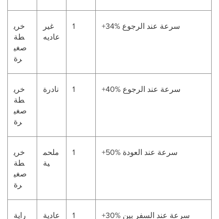
+34% سرعة عند الرجوع
1
غير
خري
عاديه
طة
صغي
رة
+40% سرعة عند الرجوع
1
نادرة
خري
طة
صغي
رة
+50% سرعة عند العودة
1
ملحم
خري
ية
طة
صغي
رة
+30% سرعة عند السفر بين
1
عادية
راية