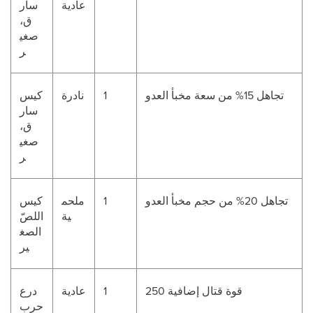
عادية
سار
ق،
صغي
ر
تجاهل 15% من سعة مخبأ العدو
1
نادرة
كيس
سار
ق،
صغي
ر
تجاهل 20% من حجم مخبأ العدو
1
ملحم
كيس
ية
اللصّ
الصغ
ير
250 قوة قتال إضافية
1
عادية
درع
حرب