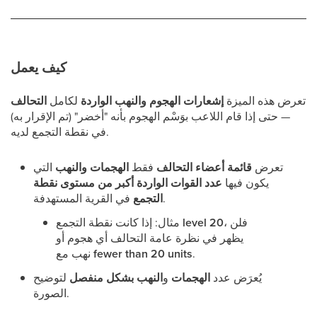
كيف يعمل
تعرض هذه الميزة
إشعارات الهجوم والنهب الواردة
لكامل
التحالف
— حتى إذا قام اللاعب بوَسْم الهجوم بأنه "أخضر" (تم الإقرار به)
في نقطة التجمع لديه.
تعرض
قائمة أعضاء التحالف
فقط
الهجمات والنهب
التي
يكون فيها
عدد القوات الواردة
أكبر من مستوى نقطة
في القرية المستهدفة.
التجمع
، فلن
level 20
مثال: إذا كانت نقطة التجمع
يظهر في نظرة عامة التحالف أي هجوم أو
.
fewer than 20 units
نهب مع
يُعرَض عدد
الهجمات
و
النهب
بشكل منفصل
لتوضيح
الصورة.