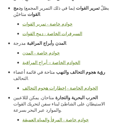
يظلّ
تمرير القوات
(بما في ذلك التمرير المجمع) و
دمج
متاحَيْن.
القوات
خوادم خاصة - تمرير القوات
السيرفرات الخاصة - دمج القوات
مدرجة.
المدن
و
أبراج المراقبة
خوادم خاصة - المدن
الخوادم الخاصة – أبراج المراقبة
رؤية هجوم التحالف والنهب
متاحة في قائمة أعضاء
التحالف.
الخوادم الخاصة - إخطارات هجوم التحالف
الحرب البحرية والتجارة
متاحان. يمكن لللاعبين
الاستيطان على الشاطئ لبناء سفن لتحريك القوات
والموارد عبر البحر بسرعة.
خوادم خاصة - المرفأ والمياه العميقة