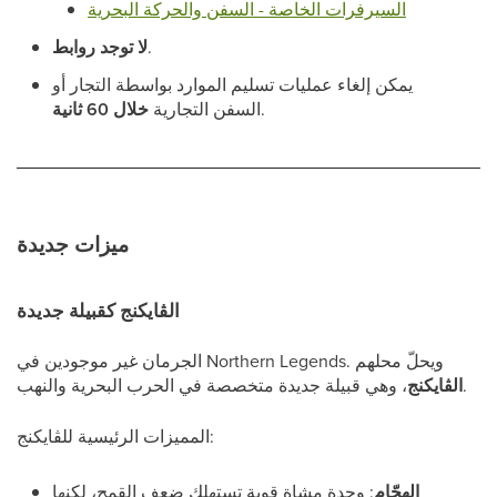
السيرفرات الخاصة - السفن والحركة البحرية
.
لا توجد روابط
يمكن إلغاء عمليات تسليم الموارد بواسطة التجار أو
.
السفن التجارية
خلال 60 ثانية
ميزات جديدة
الڤايكنج كقبيلة جديدة
الجرمان غير موجودين في Northern Legends. ويحلّ محلهم
، وهي قبيلة جديدة متخصصة في الحرب البحرية والنهب.
الڤايكنج
المميزات الرئيسية للڤايكنج:
الهجّام
: وحدة مشاة قوية تستهلك ضعف القمح، لكنها