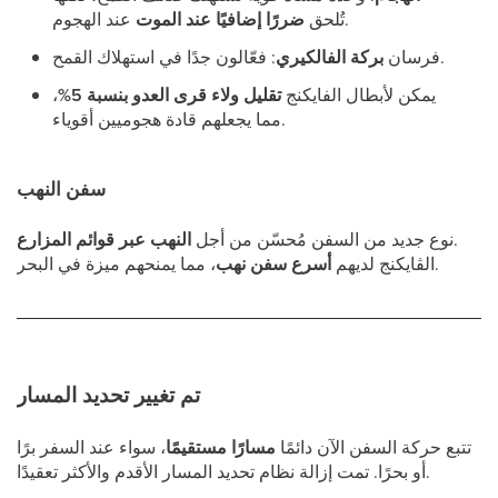
عند الهجوم.
تُلحق
ضررًا إضافيًا عند الموت
: فعّالون جدًا في استهلاك القمح.
فرسان
بركة الفالكيري
يمكن لأبطال الفايكنج
تقليل ولاء قرى العدو بنسبة 5%
،
مما يجعلهم قادة هجوميين أقوياء.
سفن النهب
.
نوع جديد من السفن مُحسّن من أجل
النهب عبر قوائم المزارع
، مما يمنحهم ميزة في البحر.
الڤايكنج لديهم
أسرع سفن نهب
تم تغيير تحديد المسار
تتبع حركة السفن الآن دائمًا
مسارًا مستقيمًا
، سواء عند السفر برًا
أو بحرًا. تمت إزالة نظام تحديد المسار الأقدم والأكثر تعقيدًا.