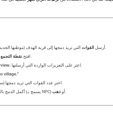
التي تريد دمجها إلى قرية الهدف (موطنها الجديد) المطلوب دمجه فيها.
أرسل
القوات
في القرية المستهدفة.
افتح
نقطة التجمع
، اعثر على التعزيزات الواردة التي أرسلتها.
rview
o village.”
اختر عدد القوات التي تريد دمجها (سوف يحدد هذا التكلفة).
.
(يسمح بـ NPC) أو
ذهب
أكمل الدمج بال