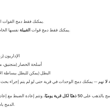
.
يمكنك فقط دمج القوات ا
نفسها الخاصة بالقرية المستهدفة.
يمكنك فقط دمج قوات
القبيلة
الإداريون (زع
أسلحة الحصار (منجنيق، م
البطل (يمكن للبطل ببساطة الان
ة
لا
تهم — يمكنك دمج الوحدات في قرية حتى لو لم يتم إجراء بحث ف
مج بالذهب على
50 ذهبًا لكل قرية يوميًا
بلا حد.
الدمج با