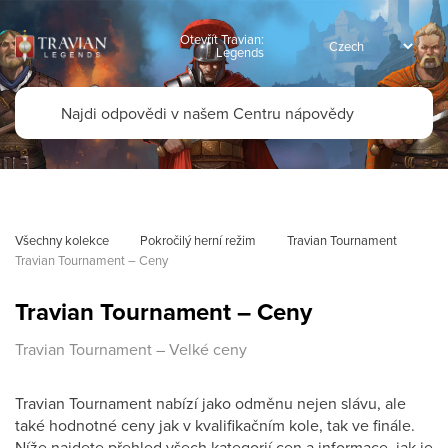
Otevřít Travian:
Legends
Všechny kolekce
Pokročilý herní režim
Travian Tournament
Travian Tournament – Ceny
Travian Tournament – Ceny
Travian Tournament – Velké ceny
Travian Tournament nabízí jako odměnu nejen slávu, ale
také hodnotné ceny jak v kvalifikačním kole, tak ve finále.
Níže najdete přehled všech kategorií cen a informace, jak je