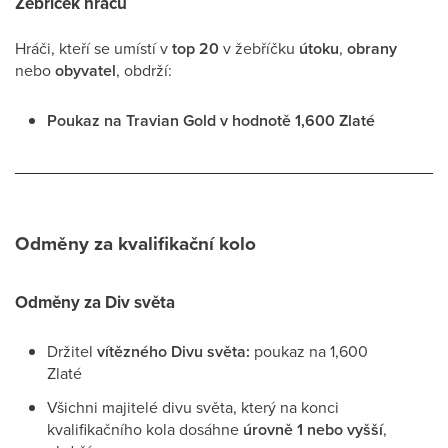
Žebříček hráčů
Hráči, kteří se umístí v
top 20
v žebříčku
útoku
,
obrany
nebo
obyvatel
, obdrží:
Poukaz na Travian Gold v hodnotě 1,600 Zlaté
Odměny za kvalifikační kolo
Odměny za Div světa
Držitel
vítězného Divu světa:
poukaz na 1,600
Zlaté
Všichni majitelé divu světa, který na konci
kvalifikačního kola dosáhne
úrovně 1 nebo vyšší
,