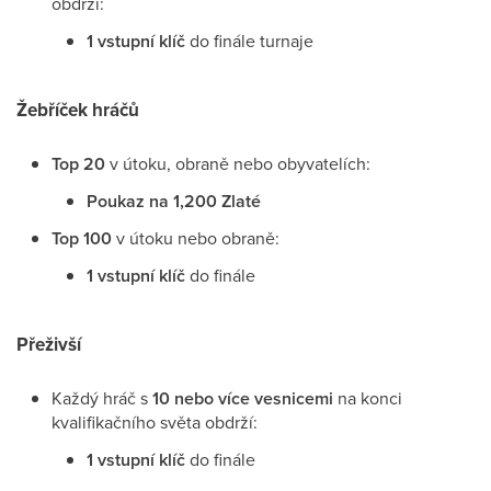
obdrží:
1 vstupní klíč
do finále turnaje
Žebříček hráčů
Top 20
v útoku, obraně nebo obyvatelích:
Poukaz na 1,200 Zlaté
Top 100
v útoku nebo obraně:
1 vstupní klíč
do finále
Přeživší
Každý hráč s
10 nebo více vesnicemi
na konci
kvalifikačního světa obdrží:
1 vstupní klíč
do finále