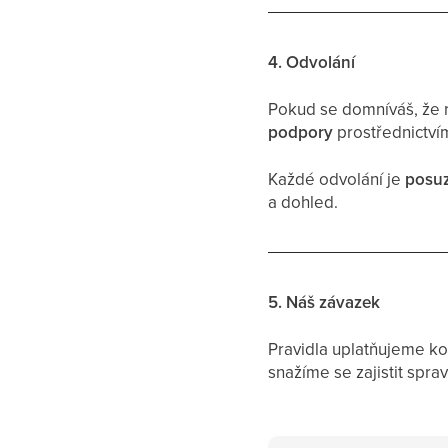
4. Odvolání
Pokud se domníváš, že 
podpory
prostřednictvím
Každé odvolání je
posu
a dohled.
5. Náš závazek
Pravidla uplatňujeme ko
snažíme se zajistit spr