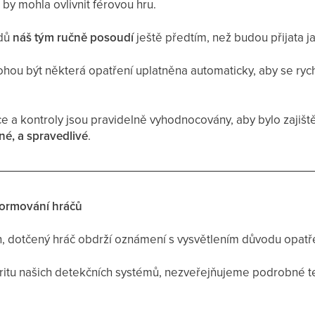
á by mohla ovlivnit férovou hru.
adů
náš tým ručně posoudí
ještě předtím, než budou přijata j
ohou být některá opatření uplatněna automaticky, aby se ryc
 a kontroly jsou pravidelně vyhodnocovány, aby bylo zajišt
né, a spravedlivé
.
formování hráčů
n, dotčený hráč obdrží oznámení s vysvětlením důvodu opatř
ritu našich detekčních systémů, nezveřejňujeme podrobné t