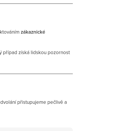
aktováním
zákaznické
dý případ získá lidskou pozornost
dvolání přistupujeme pečlivě a