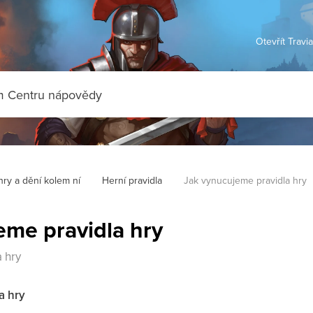
Otevřít Travi
hry a dění kolem ní
Herní pravidla
Jak vynucujeme pravidla hry
eme pravidla hry
 hry
a hry