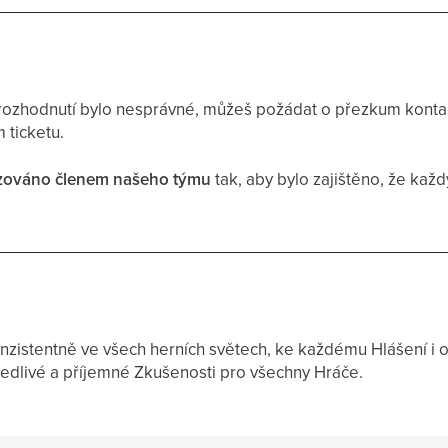
rozhodnutí bylo nesprávné, můžeš požádat o přezkum kont
 ticketu.
zováno členem našeho týmu
tak, aby bylo zajištěno, že kaž
nzistentně ve všech herních světech, ke každému Hlášení i o
avedlivé a příjemné Zkušenosti pro všechny Hráče.