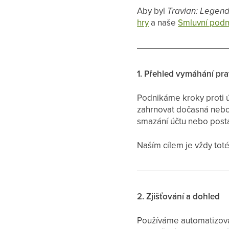
Aby byl
Travian: Legen
hry
a naše
Smluvní podm
1. Přehled vymáhání pra
Podnikáme kroky proti ú
zahrnovat dočasná nebo 
smazání účtu nebo post
Naším cílem je vždy tot
2. Zjišťování a dohled
Používáme automatizovan