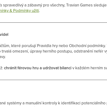
ds
spravedlivý a zábavný pro všechny, Travian Games sleduje
ínky & Podmínky užití
.
videl
čtům, které porušují Pravidla hry nebo Obchodní podmínky. V 
trvalá omezení, úpravy herního postupu, odstranění nefér v
avy.
éž:
chránit férovou hru a udržovat bilanci
v každém herním s
é systémy a manuální kontroly k identifikaci potenciálního