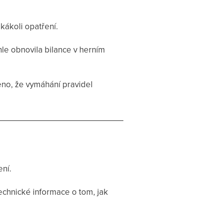
akákoli opatření.
hle obnovila bilance v herním
ěno, že vymáhání pravidel
ení.
echnické informace o tom, jak