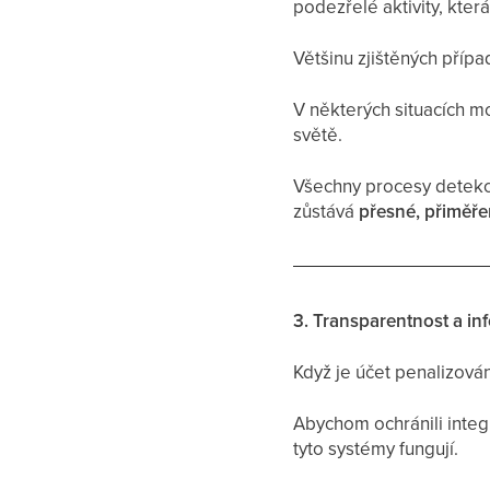
podezřelé aktivity, kter
Většinu zjištěných příp
V některých situacích m
světě.
Všechny procesy detekce
zůstává
přesné, přiměře
3. Transparentnost a in
Když je účet penalizová
Abychom ochránili integ
tyto systémy fungují.