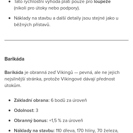
Tato rychlostní výhoda platí pouze pro
loupeže
(nikoli pro útoky nebo podpory).
Náklady na stavbu a další detaily jsou stejné jako u
běžných přístavů.
Barikáda
Barikáda
je obranná zeď Vikingů — pevná, ale ne jejich
nejsilnější stránka, protože Vikingové dávají přednost
útokům.
Základní obrana:
6 bodů za úroveň
Odolnost:
3
Obranný bonus:
+1,5 % za úroveň
Náklady na stavbu:
110 dřeva, 170 hlíny, 70 železa,