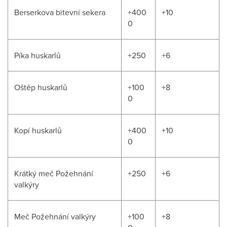
Berserkova bitevní sekera
+400
+10
0
Píka huskarlů
+250
+6
Oštěp huskarlů
+100
+8
0
Kopí huskarlů
+400
+10
0
Krátký meč Požehnání
+250
+6
valkýry
Meč Požehnání valkýry
+100
+8