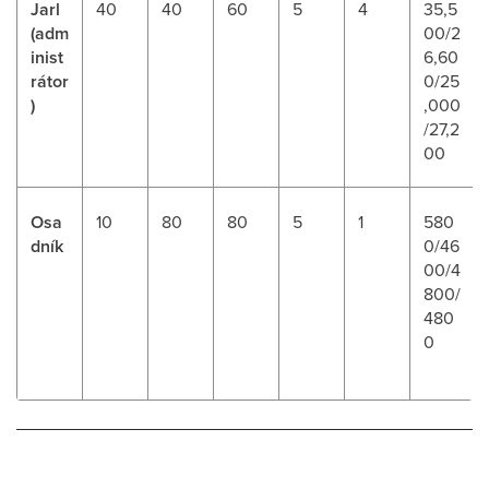
Jarl
40
40
60
5
4
35,5
(adm
00/2
inist
6,60
rátor
0/25
)
,000
/27,2
00
Osa
10
80
80
5
1
580
dník
0/46
00/4
800/
480
0