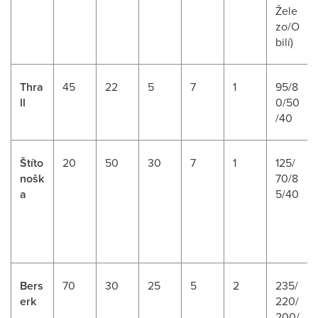
Žele
zo/O
bilí)
Thra
45
22
5
7
1
95/8
ll
0/50
/40
Štíto
20
50
30
7
1
125/
nošk
70/8
a
5/40
Bers
70
30
25
5
2
235/
erk
220/
200/