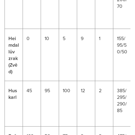
70
Hei
0
10
5
9
1
155/
mdal
95/5
lův
0/50
zrak
(Zvě
d)
Hus
45
95
100
12
2
385/
karl
295/
290/
85