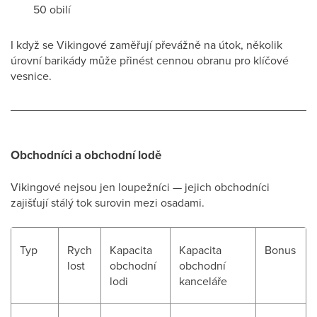
50 obilí
I když se Vikingové zaměřují převážně na útok, několik
úrovní barikády může přinést cennou obranu pro klíčové
vesnice.
Obchodníci a obchodní lodě
Vikingové nejsou jen loupežníci — jejich obchodníci
zajišťují stálý tok surovin mezi osadami.
Typ
Rych
Kapacita
Kapacita
Bonus
lost
obchodní
obchodní
lodi
kanceláře