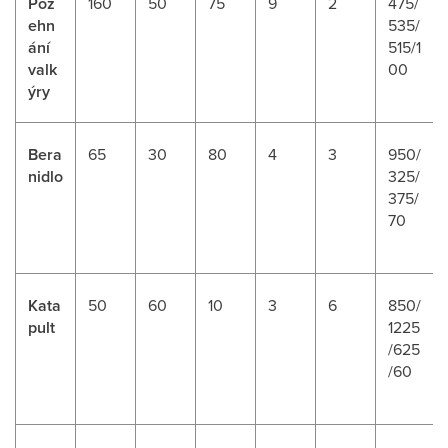
Pož
160
50
75
9
2
475/
ehn
535/
ání
515/1
valk
00
ýry
Bera
65
30
80
4
3
950/
nidlo
325/
375/
70
Kata
50
60
10
3
6
850/
pult
1225
/625
/60