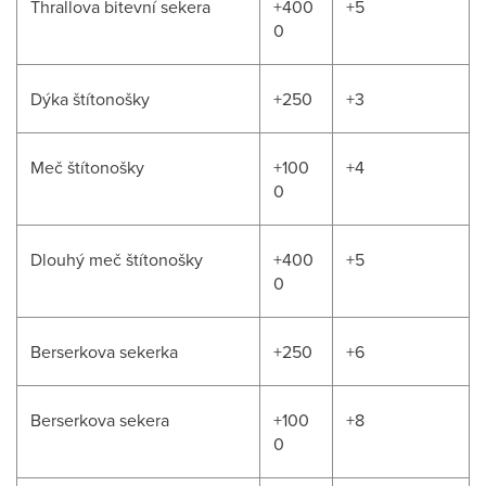
Thrallova bitevní sekera
+400
+5
0
Dýka štítonošky
+250
+3
Meč štítonošky
+100
+4
0
Dlouhý meč štítonošky
+400
+5
0
Berserkova sekerka
+250
+6
Berserkova sekera
+100
+8
0