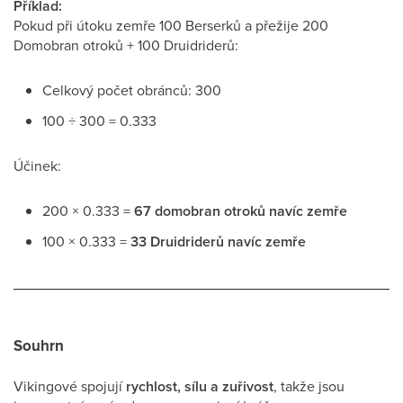
Příklad:
Pokud při útoku zemře 100 Berserků a přežije 200
Domobran otroků + 100 Druidriderů:
Celkový počet obránců: 300
100 ÷ 300 = 0.333
Účinek:
200 × 0.333 =
67 domobran otroků navíc zemře
100 × 0.333 =
33 Druidriderů navíc zemře
Souhrn
Vikingové spojují
rychlost, sílu a zuřivost
, takže jsou