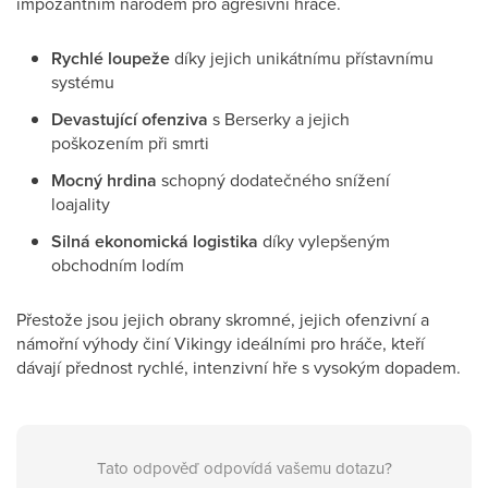
impozantním národem pro agresivní hráče.
Rychlé loupeže
díky jejich unikátnímu přístavnímu
systému
Devastující ofenziva
s Berserky a jejich
poškozením při smrti
Mocný hrdina
schopný dodatečného snížení
loajality
Silná ekonomická logistika
díky vylepšeným
obchodním lodím
Přestože jsou jejich obrany skromné, jejich ofenzivní a
námořní výhody činí Vikingy ideálními pro hráče, kteří
dávají přednost rychlé, intenzivní hře s vysokým dopadem.
Tato odpověď odpovídá vašemu dotazu?