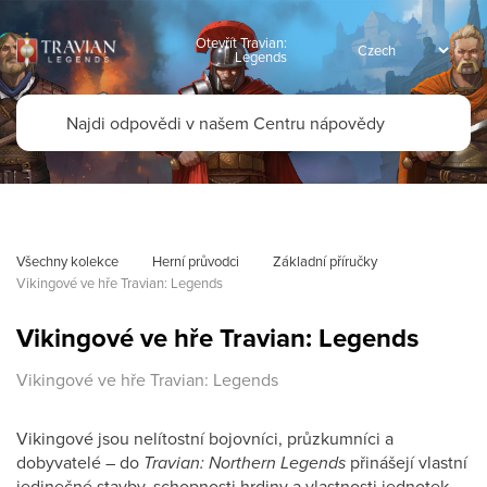
Otevřít Travian:
Legends
Všechny kolekce
Herní průvodci
Základní příručky
Vikingové ve hře Travian: Legends
Vikingové ve hře Travian: Legends
Vikingové ve hře Travian: Legends
Vikingové jsou nelítostní bojovníci, průzkumníci a
dobyvatelé – do
Travian: Northern Legends
přinášejí vlastní
jedinečné stavby, schopnosti hrdiny a vlastnosti jednotek.