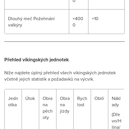
0
Dlouhý meč Požehnání
+400
+10
valkýry
0
Přehled vikingských jednotek
Níže najdete úplný přehled všech vikingských jednotek
včetně jejich statistik a požadavků na výcvik.
Jedn
Útok
Obra
Obra
Rych
Obilí
Nákl
otka
na
na
lost
ady
pěch
jízdy
(Dře
oty
vo/H
lína/