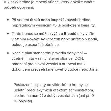
Vikinský hrdina je mocný vůdce, který dokáže zvrátit
průběh dobývání.
Při vedení
útoků nebo loupeží
způsobí hrdina
nepřátelským vesnicím
+5 % poškození loajality
.
Tento bonus se může
zvýšit o 5 bodů
díky vašim
vlastním
velkým slavnostem
nebo
snížit o 5 bodů
,
pokud je uspořádá obránce.
Nadále platí standardní pravidla dobývání —
včetně limitů v rámci stejné aliance, DON,
omezení pro hlavní vesnici a nutnosti mít k
dokončení převzetí kmenového vůdce nebo Jarla.
Poškození loajality od vikinského hrdiny se
uplatní
před
jakýmkoli efektem administrátora,
ale hrdina
nemůže
dobýt vesnici sám (ani při 0
% loajality).