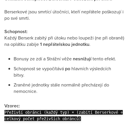
Berserkové jsou smrtící útočníci, kteří nepřátele poškozují i
po své smrti.
Schopnost:
Každý Berserk zabitý při útoku nebo loupeži (ne při obraně)
na oplátku zabije
1 nepřátelskou jednotku
.
Bonusy ze zdí a Strážní věže
nesnižují
tento efekt.
Schopnost se vypočítává
po
hlavních výsledcích
bitvy.
Zraněné jednotky stále normálně přecházejí do
nemocnice.
Vzorec:
Přeživší obránci (každý typ) × (zabití Berserkové ÷
celkový počet přeživších obránců)