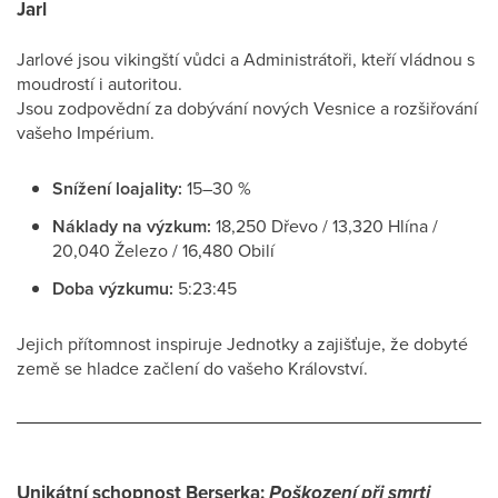
Jarl
Jarlové jsou vikingští vůdci a Administrátoři, kteří vládnou s
moudrostí i autoritou.
Jsou zodpovědní za dobývání nových Vesnice a rozšiřování
vašeho Impérium.
Snížení loajality:
15–30 %
Náklady na výzkum:
18,250 Dřevo / 13,320 Hlína /
20,040 Železo / 16,480 Obilí
Doba výzkumu:
5:23:45
Jejich přítomnost inspiruje Jednotky a zajišťuje, že dobyté
země se hladce začlení do vašeho Království.
Unikátní schopnost Berserka:
Poškození při smrti