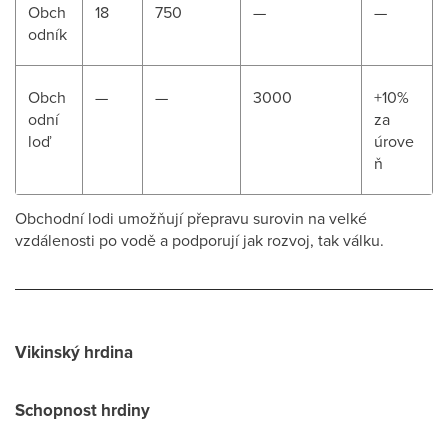
Obch
18
750
—
—
odník
Obch
—
—
3000
+10%
odní
za
loď
úrove
ň
Obchodní lodi umožňují přepravu surovin na velké
vzdálenosti po vodě a podporují jak rozvoj, tak válku.
Vikinský hrdina
Schopnost hrdiny