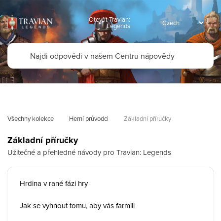
Otevřít Travian:
Legends
Všechny kolekce
Herní průvodci
Základní příručky
Základní příručky
Užitečné a přehledné návody pro Travian: Legends
Hrdina v rané fázi hry
Jak se vyhnout tomu, aby vás farmili